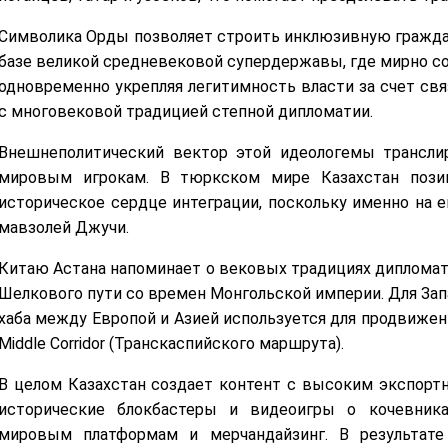
Символика Орды позволяет строить инклюзивную гражда
базе великой средневековой супердержавы, где мирно со
одновременно укрепляя легитимность власти за счет св
с многовековой традицией степной дипломатии.
Внешнеполитический вектор этой идеологемы трансл
мировым игрокам. В тюркском мире Казахстан позиц
историческое сердце интеграции, поскольку именно на е
мавзолей Джучи.
Китаю Астана напоминает о вековых традициях дипломат
Шелкового пути со времен Монгольской империи. Для Зап
хаба между Европой и Азией используется для продвижен
Middle Corridor (Транскаспийского маршрута).
В целом Казахстан создает контент с высоким экспорт
исторические блокбастеры и видеоигры о кочевник
мировым платформам и мерчандайзинг. В результате