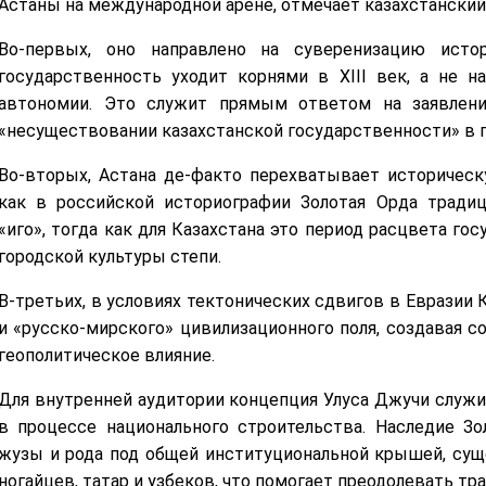
Астаны на международной арене, отмечает казахстански
Во-первых, оно направлено на суверенизацию истор
государственность уходит корнями в XIII век, а не н
автономии. Это служит прямым ответом на заявлени
«несуществовании казахстанской государственности» в
Во-вторых, Астана де-факто перехватывает историческ
как в российской историографии Золотая Орда традиц
«иго», тогда как для Казахстана это период расцвета го
городской культуры степи.
В-третьих, в условиях тектонических сдвигов в Евразии 
и «русско-мирского» цивилизационного поля, создавая 
геополитическое влияние.
Для внутренней аудитории концепция Улуса Джучи слу
в процессе национального строительства. Наследие З
жузы и рода под общей институциональной крышей, сущ
ногайцев, татар и узбеков, что помогает преодолевать тр