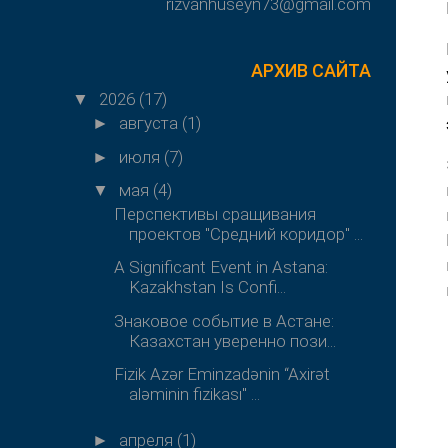
rizvanhuseyn73@gmail.com
АРХИВ САЙТА
2026
(17)
▼
августа
(1)
►
июля
(7)
►
мая
(4)
▼
Перспективы сращивания
проектов "Средний коридор" ...
A Significant Event in Astana:
Kazakhstan Is Confi...
Знаковое событие в Астане:
Казахстан уверенно пози...
Fizik Azər Eminzadənin “Axirət
aləminin fizikası" ...
апреля
(1)
►