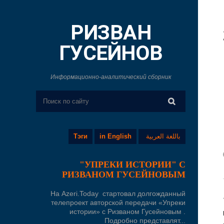
РИЗВАН
ГУСЕЙНОВ
Информационно-аналитический сборник
Тэги
in English
باللغة العربية
"УПРЕКИ ИСТОРИИ" С
РИЗВАНОМ ГУСЕЙНОВЫМ
На Azeri.Today стартовал долгожданный
телепроект авторской передачи «Упреки
истории» с Ризваном Гусейновым .
Подробно представлят...