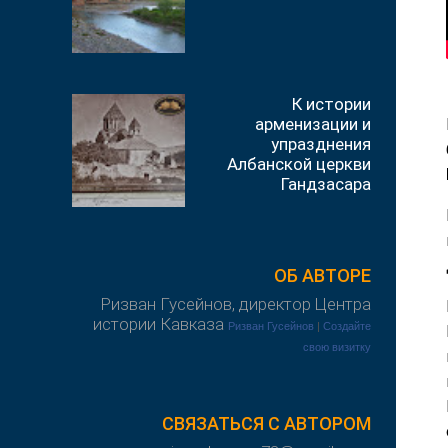
К истории
арменизации и
упразднения
Албанской церкви
Гандзасара
ОБ АВТОРЕ
Ризван Гусейнов, директор Центра
истории Кавказа
Ризван Гусейнов
|
Создайте
свою визитку
СВЯЗАТЬСЯ С АВТОРОМ