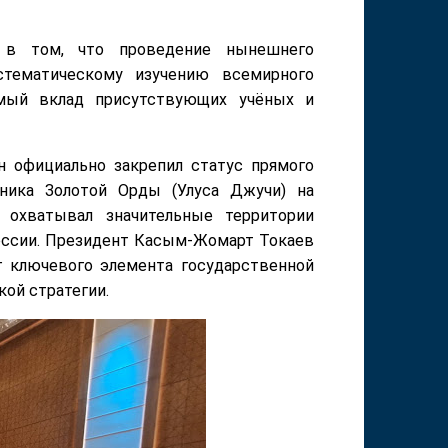
ь в том, что проведение нынешнего
стематическому изучению всемирного
чимый вклад присутствующих учёных и
н официально закрепил статус прямого
мника Золотой Орды (Улуса Джучи) на
 охватывал значительные территории
оссии.
Президент Касым-Жомарт Токаев
г ключевого элемента государственной
кой стратегии.