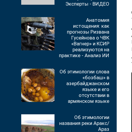
Эксперты - ВИДЕО
Анатомия
истощения: как
прогнозы Ризвана
Гусейнова о ЧВК
«Вагнер» и КСИР
реализуются на
практике - Анализ ИИ
Об этимологии слова
«бозбаш» в
азербайджанском
языке и его
отсутствии в
армянском языке
Об этимологии
названия реки Аракс/
Араз