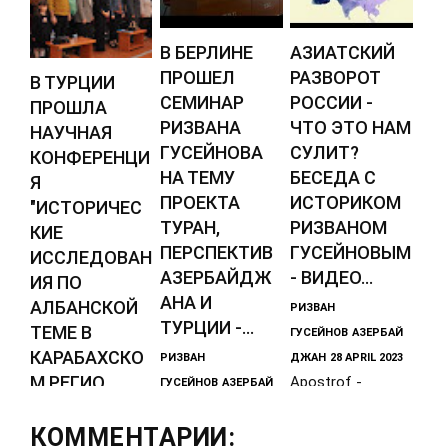
В БЕРЛИНЕ
АЗИАТСКИЙ
ПРОШЕЛ
РАЗВОРОТ
В ТУРЦИИ
СЕМИНАР
РОССИИ -
ПРОШЛА
РИЗВАНА
ЧТО ЭТО НАМ
НАУЧНАЯ
ГУСЕЙНОВА
СУЛИТ?
КОНФЕРЕНЦИ
НА ТЕМУ
БЕСЕДА С
Я
ПРОЕКТА
ИСТОРИКОМ
"ИСТОРИЧЕС
ТУРАН,
РИЗВАНОМ
КИЕ
ПЕРСПЕКТИВ
ГУСЕЙНОВЫМ
ИССЛЕДОВАН
АЗЕРБАЙДЖ
- ВИДЕО...
ИЯ ПО
АНА И
АЛБАНСКОЙ
РИЗВАН
ТУРЦИИ -...
ТЕМЕ В
ГУСЕЙНОВ
АЗЕРБАЙ
КАРАБАХСКО
РИЗВАН
ДЖАН
28 APRIL 2023
М РЕГИО...
Apostrof -
ГУСЕЙНОВ
АЗЕРБАЙ
авторская
ДЖАН
03 JUNE 2023
РИЗВАН
31 мая при
передача
КОММЕНТАРИИ:
ГУСЕЙНОВ
АЗЕРБАЙ