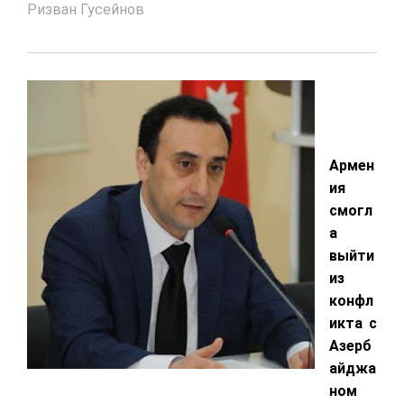
Ризван Гусейнов
Армен
ия
смогл
а
выйти
из
конфл
икта с
Азерб
айджа
ном