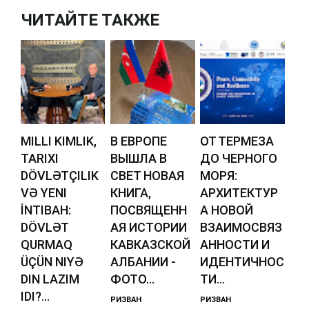
ЧИТАЙТЕ ТАКЖЕ
MILLI KIMLIK,
В ЕВРОПЕ
ОТ ТЕРМЕЗА
TARIXI
ВЫШЛА В
ДО ЧЕРНОГО
DÖVLƏTÇILIK
СВЕТ НОВАЯ
МОРЯ:
VƏ YENI
КНИГА,
АРХИТЕКТУР
İNTIBAH:
ПОСВЯЩЕНН
А НОВОЙ
DÖVLƏT
АЯ ИСТОРИИ
ВЗАИМОСВЯЗ
QURMAQ
КАВКАЗСКОЙ
АННОСТИ И
ÜÇÜN NIYƏ
АЛБАНИИ -
ИДЕНТИЧНОС
DIN LAZIM
ФОТО...
ТИ...
IDI?...
РИЗВАН
РИЗВАН