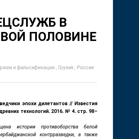
ЕЦСЛУЖБ В
РВОЙ ПОЛОВИНЕ
оризм и фальсификации
,
Грузия
,
Россия
зведчики эпохи дилетантов // Известия
ревних технологий. 2016. № 4. стр. 98–
ящена истории противоборства белой
ербайджанской контрразведки, а также