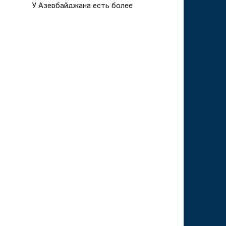
У Азербайджана есть более
эффективный механизм
принуждения Армении к миру. Об
этом в беседе с