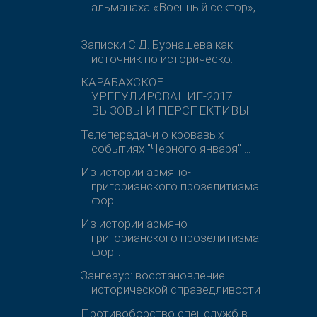
альманаха «Военный сектор»,
...
Записки С.Д. Бурнашева как
источник по историческо...
КАРАБАХСКОЕ
УРЕГУЛИРОВАНИЕ-2017.
ВЫЗОВЫ И ПЕРСПЕКТИВЫ
Телепередачи о кровавых
событиях "Черного января" ...
Из истории армяно-
григорианского прозелитизма:
фор...
Из истории армяно-
григорианского прозелитизма:
фор...
Зангезур: восстановление
исторической справедливости
Противоборство спецслужб в