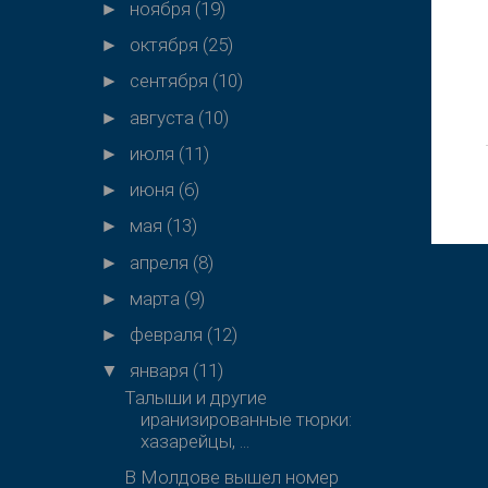
ноября
(19)
►
октября
(25)
►
сентября
(10)
►
августа
(10)
►
июля
(11)
►
июня
(6)
►
мая
(13)
►
апреля
(8)
►
марта
(9)
►
февраля
(12)
►
января
(11)
▼
Талыши и другие
иранизированные тюрки:
хазарейцы, ...
В Молдове вышел номер