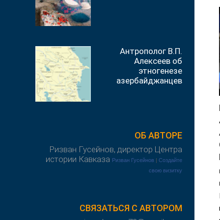
Антрополог В.П.
Алексеев об
этногенезе
азербайджанцев
ОБ АВТОРЕ
Ризван Гусейнов, директор Центра
истории Кавказа
Ризван Гусейнов
|
Создайте
свою визитку
СВЯЗАТЬСЯ С АВТОРОМ