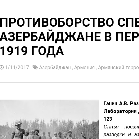
ПРОТИВОБОРСТВО СП
АЗЕРБАЙДЖАНЕ В ПЕ
1919 ГОДА
1/11/2017
Азербайджан
,
Армения
,
Армянский терр
Ганин А.В. Ра
Лаборатории д
123
Статья посв
разведки и аз