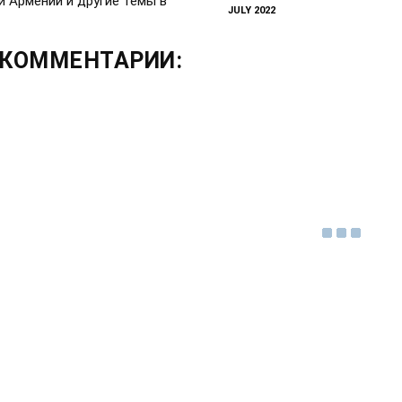
и Армении и другие темы в
JULY 2022
разговоре с
Юбилей дипломатических
отношений между
КОММЕНТАРИИ:
Азербайджаном и Грузией
отметили научной