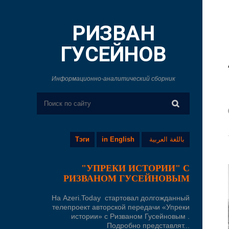
РИЗВАН
ГУСЕЙНОВ
Информационно-аналитический сборник
Тэги
in English
باللغة العربية
"УПРЕКИ ИСТОРИИ" С
РИЗВАНОМ ГУСЕЙНОВЫМ
На Azeri.Today стартовал долгожданный
телепроект авторской передачи «Упреки
истории» с Ризваном Гусейновым .
Подробно представлят...