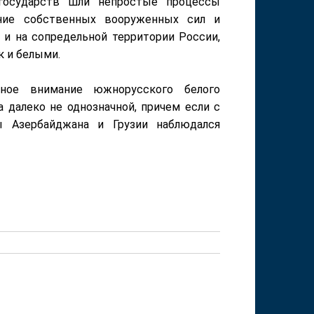
государств шли непростые процессы
ание собственных вооруженных сил и
 и на сопредельной территории России,
к и белыми.
ьное внимание южнорусского белого
 далеко не однозначной, причем если с
ы Азербайджана и Грузии наблюдался