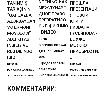
NOTHING: КАК
TANINMIŞ
ПРОШЛА
МЕЖДУНАРО
TARIXÇININ
ПРЕЗЕНТАЦИ
ДНОЕ ПРАВО
“QAFQAZDA
Я НОВОЙ
ПРЕВРАТИЛО
AZƏRBAYCAN
КНИГИ
СЬ В ФИКЦИЮ
VƏ ERMƏNI
РИЗВАНА
- ВИДЕО...
MƏSƏLƏSI”
ГУСЕЙНОВА -
ADLI KITABI
ЕЕ УЖЕ
РИЗВАН
INGILIS VƏ
МОЖНО
ГУСЕЙНОВ
АЗЕРБАЙ
RUS DILINDƏ
ПРИОБРЕСТИ.
ДЖАН
10 JANUARY
IŞIQ...
..
2026
Представляем
РИЗВАН
РИЗВАН
вам стрим
ГУСЕЙНОВ
АЗЕРБАЙ
ГУСЕЙНОВ
АЗЕРБАЙ
Руслана Айсина и
ДЖАН
21 JANUARY
ДЖАН
23 DECEMBER
Ризвана
2026
2025
Гусейнова от 9
КОММЕНТАРИИ:
https://diasporne
Уважаемые
янв. 2026 г.,
ws.azQafqaz
друзья,
который можно
Tarixi Mərkəzinin
подписчики и
direktoru, UNESCO
читатели!В