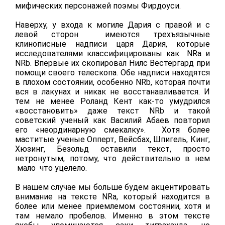
мифических персонажей поэмы Фирдоуси.
Наверху, у входа к могиле Дария с правой и с
левой сторон имеются трехъязычные
клинописные надписи царя Дария, которые
исследователями классифицированы как NRa и
NRb. Впервые их скопировал Нилс Вестергард при
помощи своего телескопа. Обе надписи находятся
в плохом состоянии, особенно NRb, которая почти
вся в лакунах и никак не восстанавливается. И
тем не менее Роланд Кент как-то умудрился
«восстановить» даже текст NRb и такой
советский ученый как Василий Абаев повторил
его «неординарную смекалку». Хотя более
маститые ученые Опперт, Вейсбах, Шпигель, Кинг,
Хюзинг, Безольд оставили текст, просто
нетронутым, потому, что действительно в нем
мало что уцелело.
В нашем случае мы больше будем акцентировать
внимание на тексте NRa, который находится в
более или менее приемлемом состоянии, хотя и
там немало пробелов. Именно в этом тексте