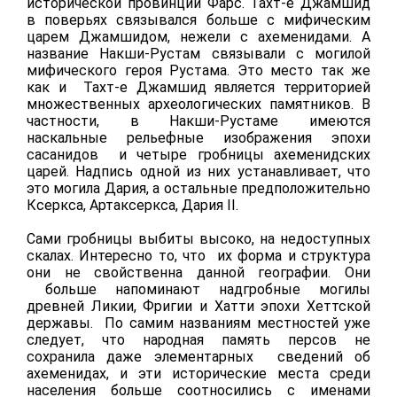
исторической провинции Фарс. Тахт-е Джамшид
в поверьях связывался больше с мифическим
царем Джамшидом, нежели с ахеменидами. А
название Накши-Рустам связывали с могилой
мифического героя Рустама. Это место так же
как и Тахт-е Джамшид является территорией
множественных археологических памятников. В
частности, в Накши-Рустаме имеются
наскальные рельефные изображения эпохи
сасанидов и четыре гробницы ахеменидских
царей. Надпись одной из них устанавливает, что
это могила Дария, а остальные предположительно
Ксеркса, Артаксеркса, Дария II.
Сами гробницы выбиты высоко, на недоступных
скалах. Интересно то, что их форма и структура
они не свойственна данной географии. Они
больше напоминают надгробные могилы
древней Ликии, Фригии и Хатти эпохи Хеттской
державы. По самим названиям местностей уже
следует, что народная память персов не
сохранила даже элементарных сведений об
ахеменидах, и эти исторические места среди
населения больше соотносились с именами