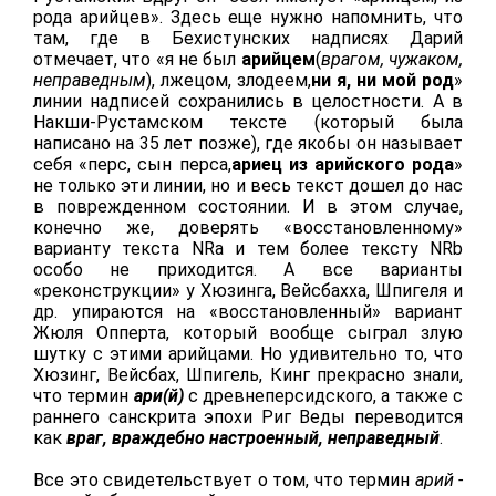
рода арийцев». Здесь еще нужно напомнить, что
там, где в Бехистунских надписях Дарий
отмечает, что «я не был
арийцем
(
врагом, чужаком,
неправедным
), лжецом, злодеем,
ни я, ни мой род
»
линии надписей сохранились в целостности. А в
Накши-Рустамском тексте (который была
написано на 35 лет позже), где якобы он называет
себя «перс, сын перса,
ариец из арийского рода
»
не только эти линии, но и весь текст дошел до нас
в поврежденном состоянии. И в этом случае,
конечно же, доверять «восстановленному»
варианту текста NRa и тем более тексту NRb
особо не приходится. А все варианты
«реконструкции» у Хюзинга, Вейсбахха, Шпигеля и
др. упираются на «восстановленный» вариант
Жюля Опперта, который вообще сыграл злую
шутку с этими арийцами. Но удивительно то, что
Хюзинг, Вейсбах, Шпигель, Кинг прекрасно знали,
что термин
ари(й)
с древнеперсидского, а также с
раннего санскрита эпохи Риг Веды переводится
как
враг, враждебно настроенный, неправедный
.
Все это свидетельствует о том, что термин
арий -