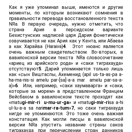
Как я уже упоминал выше, имеются и другие
моменты, по которым возникают сомнения в
правильности перевода восстановленного текста
NRa. В первую очередь, нужно отметить, что
страна Ария в персидском варианте
Бехистунских надписей царя Дария фонетически
озвучивается не как Ария как у Кента, или Абаева
а как Харайва (Haraiva)
4
. Этот нюанс является
очень важным свидетельством. Во-вторых, в
вавилонской версии текста NRa словосочетание
«ариец из арийского рода» и «саки тиграхауда»
отсутствуют
5
. Дарий упоминается только лишь
как «сын Виштаспы, Ахеменид (apil us-ta-as-pa a-
ha-ma-nis-si amelu par-[sa]-a-a mar amelu par-sa-a-
a)»
6
. Или, например, «саки хаумаварга» и «саки,
которые за морем» в представленном Францем
Вейсбахом в вавилонском тексте проходят как
«matu
gi-mir-ri u-mu-ur-ga
» и «matu
gi-mir-ri
sa a-hi
ul-lu-a-a sa nari
mar-ra-tum
»
7
, но саки тиграхауда
нигде не упоминаются. Это тоже очень важная
констатация. Как могли писцы в вавилонской
версии NRa упустить название страны саков
тиграхауда при перечислении стран данников