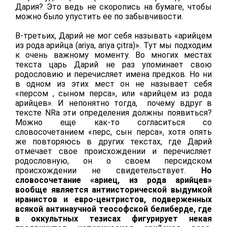
Дария? Это ведь не скоропись на бумаге, чтобы
можно было упустить ее по забывчивости.
В-третьих, Дарий не мог себя называть «арийцем
из рода арийца (ariya, ariya çitra)». Тут мы подходим
к очень важному моменту. Во многих местах
текста царь Дарий не раз упоминает свою
родословию и перечисляет имена предков. Но ни
в одном из этих мест он не называет себя
«персом , сыном перса», или «арийцем из рода
арийцев». И непонятно тогда, почему вдруг в
тексте NRa эти определения должны появиться?
Можно еще как-то согласиться со
словосочетанием «перс, сын перса», хотя опять
же повторяюсь в других текстах, где Дарий
отмечает свое происхождении и перечисляет
родословную, он о своем персидском
происхождении не свидетельствует.
Но
словосочетание «ариец, из рода арийцев»
вообще является антиисторической выдумкой
иранистов и евро-центристов, подверженных
всякой антинаучной теософской белиберде, где
в оккультных тезисах фигурирует некая