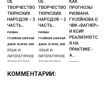
ОЕ
ОЕ
КАК
ТВОРЧЕСТВО
ТВОРЧЕСТВО
ПРОГНОЗЫ
ТЮРКСКИХ
ТЮРКСКИХ
РИЗВАНА
НАРОДОВ – 3
НАРОДОВ – 2
ГУСЕЙНОВА О
ЧАСТЬ...
ЧАСТЬ...
ЧВК «ВАГНЕР»
И КСИР
РИЗВАН
РИЗВАН
РЕАЛИЗУЮТС
ГУСЕЙНОВ
АЗЕРБАЙ
ГУСЕЙНОВ
АЗЕРБАЙ
Я НА
ДЖАН
30 APRIL 2025
ДЖАН
29 APRIL 2025
ПРАКТИКЕ -
ЯЗЫК И
ЯЗЫК И
А...
ЛИТЕРАТУРНОЕ
ЛИТЕРАТУРНОЕ
ТВОРЧЕСТВО
ТВОРЧЕСТВО
РИЗВАН
ТЮРКСКИХ
ТЮРКСКИХ
ГУСЕЙНОВ
АЗЕРБАЙ
КОММЕНТАРИИ:
НАРОДОВ – 3
НАРОДОВ – 2
ДЖАН
04 AUGUST
ЧАСТЬ (в статье
ЧАСТЬ (в
2026
использованы
статье
Введение:
материалы из
использованы
Систематически
й демонтаж
военизированны