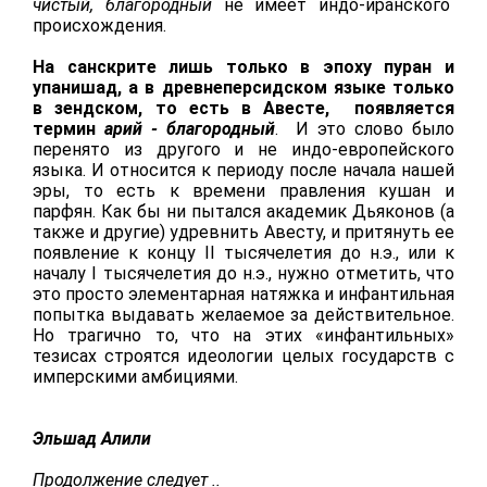
чистый, благородный
не имеет индо-иранского
происхождения.
На санскрите лишь только в эпоху пуран и
упанишад, а в древнеперсидском языке только
в зендском, то есть в Авесте, появляется
термин
арий - благородный
. И это слово было
перенято из другого и не индо-европейского
языка. И относится к периоду после начала нашей
эры, то есть к времени правления кушан и
парфян. Как бы ни пытался академик Дьяконов (а
также и другие) удревнить Авесту, и притянуть ее
появление к концу II тысячелетия до н.э., или к
началу I тысячелетия до н.э., нужно отметить, что
это просто элементарная натяжка и инфантильная
попытка выдавать желаемое за действительное.
Но трагично то, что на этих «инфантильных»
тезисах строятся идеологии целых государств с
имперскими амбициями.
Эльшад Алили
Продолжение следует ..