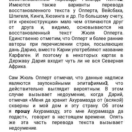
Имеются также варианты перевода
восстановленного текста у Опперта, Вейсбаха,
Шпигеля, Кинга, Хюзинга и др. По большому счету,
эти «реконструкции» мало чем отличаются друг
от друга и, видимо, основываются на
восстановленный текст Жюля Опперта.
Единственно отметим, что Опперт и более ранние
авторы при перечислении стран, посылающих
дань Дарию, вместо Карии употребляют название
Карфаген. И поэтому в некоторых картах в
Державу Дария входит чуть ли не вся Северная
Африка.
Сам Жюль Опперт отмечал, что данные надписи
являются заупокойными эпитафиями
3
, что
действительно выглядит вероятным. В этом
случае вызывает недоумение, когда Дарий,
отмечая «Меня да хранит Ахурамазда от (всякой)
скверны и мой дом и эту страну. Об этом
я
прошу
Ахурамазду, это мне Ахурамазда да
подаст», говорит в настоящем времени. Опять
же эта часть перевода текста вызывает
недоумение.