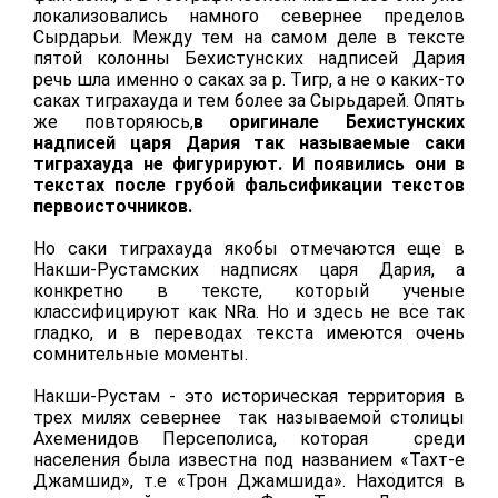
локализовались намного севернее пределов
Сырдарьи. Между тем на самом деле в тексте
пятой колонны Бехистунских надписей Дария
речь шла именно о саках за р. Тигр, а не о каких-то
саках тиграхауда и тем более за Сырьдарей. Опять
же повторяюсь,
в оригинале Бехистунских
надписей царя Дария так называемые саки
тиграхауда не фигурируют. И появились они в
текстах после грубой фальсификации текстов
первоисточников.
Но саки тиграхауда якобы отмечаются еще в
Накши-Рустамских надписях царя Дария, а
конкретно в тексте, который ученые
классифицируют как NRa. Но и здесь не все так
гладко, и в переводах текста имеются очень
сомнительные моменты.
Накши-Рустам - это историческая территория в
трех милях севернее так называемой столицы
Ахеменидов Персеполиса, которая среди
населения была известна под названием «Тахт-е
Джамшид», т.е «Трон Джамшида». Находится в