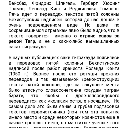
Вейсбах, Фридрих Шпигель, Герберт Хюсинг
Толман, Леонард Кинг и Реджинальд Томпсон.
Речь идет о переводах текстов пятой колонны
Бехистунских надписей, которая до нас дошла в
очень поврежденном виде. Но даже по
сохранившимся отрывкам явно было видно, что в
тексте говорится именно
о стране саков за
рекой Тигр
, а не о каких-либо вымышленных
саках тиграхауда.
В научных публикациях саки тиграхауда появились
в переводах пятой колонны Бехистунских
надписей после работ ираниста Роланда Кента
(1950 г.). Вернее после его ретуши прежних
переводов и так называемой «реконструкции»
текста пятой колонны, где на лакунные места
было втиснуто словосочетание «хаудам тиграм
барат», что якобы с древнеперсидского
переводится как «колпаки острые носящие». На
самом деле это была явная и грубая подтасовка
текстов первоисточника (при том эта попытка
имело место и среди некоторых иранистов еще в
начале прошлого века, но маститые ученые того