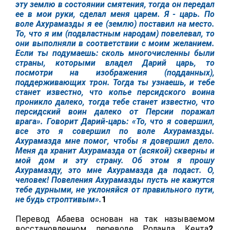
эту землю в состоянии смятения, тогда он передал
ее в мои руки, сделал меня царем. Я - царь. По
воле Ахурамазды я ее (землю) поставил на место.
То, что я им (подвластным народам) повелевал, то
они выполняли в соответствии с моим желанием.
Если ты подумаешь: сколь многочисленны были
страны, которыми владел Дарий царь, то
посмотри на изображения (подданных),
поддерживающих трон. Тогда ты узнаешь, и тебе
станет известно, что копье персидского воина
проникло далеко, тогда тебе станет известно, что
персидский воин далеко от Персии поражал
врага».
Говорит Дарий-царь:
«То, что я совершил,
все это я совершил по воле Ахурамазды.
Ахурамазда мне помог, чтобы я довершил дело.
Меня да хранит Ахурамазда от (всякой) скверны и
мой дом и эту страну. Об этом я прошу
Ахурамазду, это мне Ахурамазда да подаст. О,
человек! Повеления Ахурамазды пусть не кажутся
тебе дурными, не уклоняйся от правильного пути,
не будь строптивым».
1
Перевод Абаева основан на так называемом
восстановленном переводе Роланда Кента
2
.