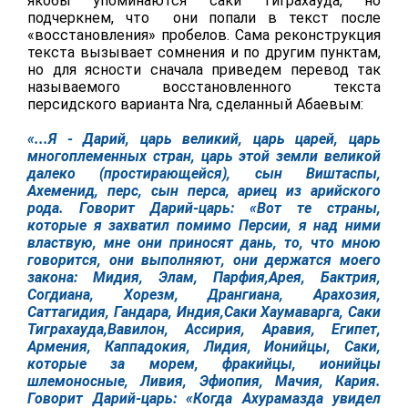
якобы упоминаются саки тиграхауда, но
подчеркнем, что они попали в текст после
«восстановления» пробелов. Сама реконструкция
текста вызывает сомнения и по другим пунктам,
но для ясности сначала приведем перевод так
называемого восстановленного текста
персидского варианта Nra, сделанный Абаевым:
«
...Я - Дарий, царь великий, царь царей, царь
многоплеменных стран, царь этой земли великой
далеко (простирающейся), сын Виштаспы,
Ахеменид,
перс, сын перса, ариец из арийского
рода.
Говорит Дарий-царь: «Вот те страны,
которые я захватил помимо Персии, я над ними
властвую, мне они приносят дань, то, что мною
говорится, они выполняют, они держатся моего
закона: Мидия, Элам, Парфия,
Арея
, Бактрия,
Согдиана, Хорезм, Дрангиана, Арахозия,
Саттагидия, Гандара, Индия,
Саки Хаумаварга, Саки
Тиграхауда,
Вавилон, Ассирия, Аравия, Египет,
Армения, Каппадокия, Лидия, Ионийцы, Саки,
которые за морем, фракийцы, ионийцы
шлемоносные, Ливия, Эфиопия, Мачия, Кария.
Говорит Дарий-царь: «Когда Ахурамазда увидел