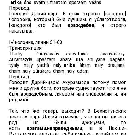
arika
âha avam ufrastam aparsam vašnâ
Перевод:
Говорит Дарий-царь: В этих странах [каждого]
человека, который был лучшим, я ублаготворял,
[каждого] кто был
враждебен
, я строго
наказывал.
IV колонна, линии 61-63
Транскрипция:
Thâtiy Dârayavauš xšâyathiya avahyarâdiy
Auramazdâ upastâm abara utâ ani yâha bagâha
tyaiy haijy yathâ naiy
arika
âham naiy draujana
âham naiy zûrakara âham naiy adam
Перевод:
Говорит Дарий-царь: Ахурамазда потому помог
мне и другие боги, которые существуют, что я не
был
враждебным
, лжецом или злодеем,
ни я, ни
род мой
.
Так, что же теперь выходит? В Бехистунских
текстах царь Дарий отмечает, что ни он, ни его
род не были
арийцами
, то
есть
врагами
,
неправедными
, а в Накши-
Рустамских вдруг он себя именует «арийцем, из