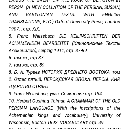
DARIUS THE GREAT ON THE ROCK OF BEHISTCN IN
PERSIA. (A NEW COLLATION OF THE PERSIAN, SUSIAN,
AND BABYLONIAN TEXTS, WITH ENGLISH
TRANSLATIONS, ETC.) Oxford University Press, London
1907, , стр. XIX.
5. Franz Weissbach DIE KEILINSCHRIFTEN DER
ACHÄMENIDEN BEARBEITET (Клинописные Тексты
Ахеменидов), Leipzig 1911, стр. 87-89.
6. там же, стр 87.
7. там же, стр. 89.
8. Б. А. Тураев ИСТОРИЯ ДРЕВНЕГО ВОСТОКА, том
2. Отдел пятый, ПЕРСИДСКАЯ ЭПОХА. ПЕРСЫ. КИР.
«ЦАРСТВО СТРАН».
9. Franz Weissbach, указ. Сочинение стр. 184.
10. Herbert Gushing Tolman A GRAMMAR OF THE OLD
PERSIAN LANGUAGE (With the inscriptions of the
Achemenian kings and vocabulary), University of
Wisconsin, Boston 1892. VOCABULARY стр. 39.