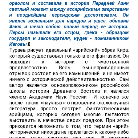
ореолом и составила в истории Передней Азии
светлый момент между ассирийскими зверствами
и позднейшим персидским деспотизмом. Он
явился желанным для народов и ушел, обновив
Азию и начав собою новый период ее истории.
Персы называли его отцом, греки - образцом
государя и законодателя, иудеи - помазанником
Иеговы
.
8
Тураев рисует идеальный «арийский» образ Кира,
который существовал только в его фантазиях. Он
подходит к истории с чувственной
предвзятостью Весь вышеприведенный
отрывок состоит из его измышлений и не имеет
ничего с исторической действительностью. Сам
автор является основоположником российской
школы истории Древнего Востока и являлся
членом Академии Наук России. И конечно же
после таких «научных» откровений околонаучная
литература просто пестрит фантастическими
арийцами, которых сегодня многие пытаются
выставить в качестве своих предков. При этом
приходится напомнить о том, что термин «арий»
исторически никогда не прилагался к какому-либо
этносу, расе, племени или род.
И сегодня