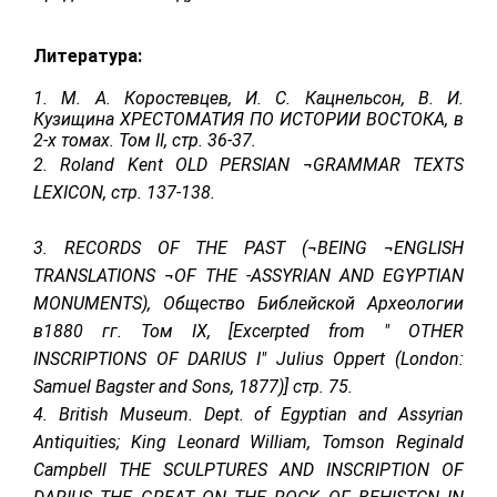
Литература:
1. М. А. Коростевцев, И. С. Кацнельсон, В. И.
Кузищина ХРЕСТОМАТИЯ ПО ИСТОРИИ ВОСТОКА, в
2-х томах. Том II, стр. 36-37.
2. Roland Kent OLD PERSIAN ¬GRAMMAR TEXTS
LEXICON, стр. 137-138.
3. RECORDS OF THE PAST (¬BEING ¬ENGLISH
TRANSLATIONS ¬OF THE -ASSYRIAN AND EGYPTIAN
MONUMENTS), Общество Библейской Археологии
в1880 гг. Том IX, [Excerpted from " OTHER
INSCRIPTIONS OF DARIUS I" Julius Oppert (London:
Samuel Bagster and Sons, 1877)] стр. 75.
4. British Museum. Dept. of Egyptian and Assyrian
Antiquities; King Leonard William, Tomson Reginald
Campbell THE SCULPTURES AND INSCRIPTION OF