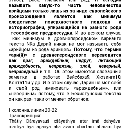
называть какую-то часть человечества
арийцами только лишь из-за индо-европейского
происхождения является как минимум
следствием поверхностного подхода к
историографии, упирающийся на разного рода
теософские предрассудки
. И во всяком случае,
как минимум в древнеперсидском варианте
текста NRa Дарий никак не мог называть себя
«арийцем из рода арийцев».
Потому, что термин
«ари(й)» с древнеперсидского переводится
как
враг, враждебный, недруг, питающий
враждебность, неприязнь, злой, неверный,
неправедный
и т.п. Об этом имеются словарные
заметки в работах Вейсбаха
9
, Хюзинга
10
,
Кента
11
и у др. И в этом случае Дарий не мог себя
и свой род именовать «враждебным», или
«неверным» потому, что в Бехистунских текстах
он как раз- таки отмечает обратное:
I колонна, линии 20-22
Транскрипция:
Thâtiy Dârayavauš xšâyathiya atar imâ dahyâva
martiya hya âgariya âha avam ubartam abaram hya