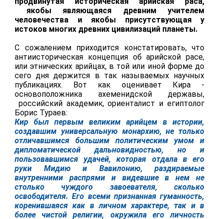
продвинутая историческая арийская раса,
якобы являющаяся древним учителем
человечества и якобы присутствующая у
истоков многих древних цивилизаций планеты.
С сожалением приходится констатировать, что
антиисторическая концепция об арийской расе,
или этнических арийцах, в той или иной форме до
сего дня держится в так называемых научных
публикациях. Вот как оценивает Кира -
основоположника ахеменидской державы,
российский академик, ориенталист и египтолог
Борис Тураев:
Кир был первым
великим арийцем
в истории,
создавшим универсальную монархию, не только
отличавшимся большим политическим умом и
дипломатической дальновидностью, но и
пользовавшимся удачей, которая отдала в его
руки Мидию и Вавилонию, раздираемые
внутренними распрями и видевшие в нем не
столько чуждого завоевателя, сколько
освободителя. Его всеми признанная гуманность,
коренившаяся как в личном характере, так и в
более чистой религии, окружила его личность