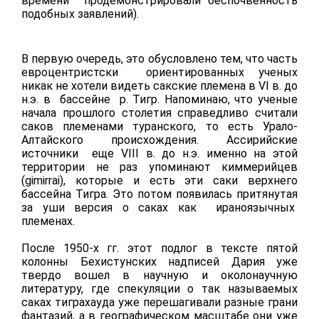
времени продемонстрировали беспочвенность
подобных заявлений).
В первую очередь, это обусловлено тем, что часть
евроцентристски ориентированных ученых
никак не хотели видеть сакские племена в VI в. до
н.э. в бассейне р. Тигр. Напоминаю, что ученые
начала прошлого столетия справедливо считали
саков племенами туранского, то есть Урало-
Алтайского происхождения. Ассирийские
источники еще VIII в. до н.э. именно на этой
территории не раз упоминают киммерийцев
(gimirrai), которые и есть эти саки верхнего
бассейна Тигра. Это потом появилась притянутая
за уши версия о саках как ираноязычных
племенах.
После 1950-х гг. этот подлог в тексте пятой
колонны Бехистунских надписей Дария уже
твердо вошел в научную и околонаучную
литературу, где спекуляции о так называемых
саках тиграхауда уже перешагивали разные грани
фантазий, а в географическом масштабе они уже