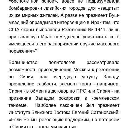
«бесполётной зоной», вовсе не подразумевала
бомбардировки ливийских городов для «защиты»
их же мирных жителей. А разве не президент Буш-
младший оправдывал интервенцию в Ирак тем, что
США якобы выполняли Резолюцию № 1441, лишь
призывавшую Ирак немедленно уничтожить «всё
имеющееся в его распоряжении оружие массового
поражения»?
Большинство политологов рассматривало
возможность присоединения Москвы к резолюции
по Сирии, как очередную уступку Западу,
проявление слабости, элемент торга - например,
Сирия - в обмен на договор по ПРО или Сирия - на
признание Западом рокировки в кремлевском
тандеме. Наиболее лаконичен был президент
Института Ближнего Востока Евгений Сатановский:
«Если же мы резолюцию поддержим, но потеряем
в Сирии все - тогда мы идиоты».