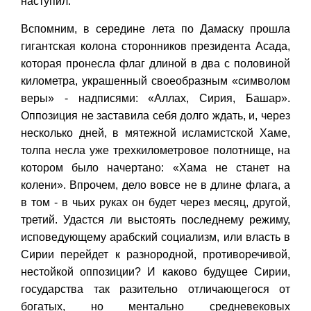
наступил.
Вспомним, в середине лета по Дамаску прошла
гигантская колона сторонников президента Асада,
которая пронесла флаг длиной в два с половиной
километра, украшенный своеобразным «символом
веры» - надписями: «Аллах, Сирия, Башар».
Оппозиция не заставила себя долго ждать, и, через
несколько дней, в мятежной исламистской Хаме,
толпа несла уже трехкилометровое полотнище, на
котором было начертано: «Хама не станет на
колени». Впрочем, дело вовсе не в длине флага, а
в том - в чьих руках он будет через месяц, другой,
третий. Удастся ли выстоять последнему режиму,
исповедующему арабский социализм, или власть в
Сирии перейдет к разнородной, противоречивой,
нестойкой оппозиции? И каково будущее Сирии,
государства так разительно отличающегося от
богатых, но ментально средневековых