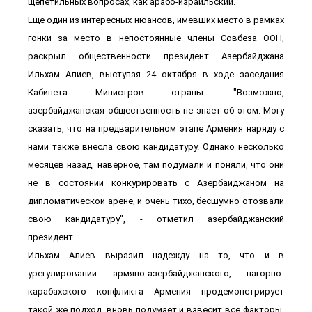
щепетильных вопросах, как арабо-израильский.
Еще один из интересных нюансов, имевших место в рамках
гонки за место в непостоянные члены Совбеза ООН,
раскрыл общественности президент Азербайджана
Ильхам Алиев, выступая 24 октября в ходе заседания
Кабинета Министров страны. "Возможно,
азербайджанская общественность не знает об этом. Могу
сказать, что на предварительном этапе Армения наряду с
нами также внесла свою кандидатуру. Однако несколько
месяцев назад, наверное, там подумали и поняли, что они
не в состоянии конкурировать с Азербайджаном на
дипломатической арене, и очень тихо, бесшумно отозвали
свою кандидатуру", - отметил азербайджанский
президент.
Ильхам Алиев выразил надежду на то, что и в
урегулировании армяно-азербайджанского, нагорно-
карабахского конфликта Армения продемонстрирует
такой же подход, вновь подумает и взвесит все факторы.