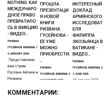
NOTHING: КАК
ПРОШЛА
ИНТЕРЕСНЫЙ
МЕЖДУНАРО
ПРЕЗЕНТАЦИ
ДОКЛАД
ДНОЕ ПРАВО
Я НОВОЙ
АРМЯНСКОГО
ПРЕВРАТИЛО
КНИГИ
ИССЛЕДОВАТ
СЬ В ФИКЦИЮ
РИЗВАНА
ЕЛЯ
- ВИДЕО...
ГУСЕЙНОВА -
ФИЛИППА
ЕЕ УЖЕ
ЭКОЗЬЯНЦА В
РИЗВАН
МОЖНО
ВАТИКАНЕ -
ГУСЕЙНОВ
ARMENIA
1
ПРИОБРЕСТИ.
ВИДЕО...
0 JANUARY 2026
..
Представляем
РИЗВАН
вам стрим
РИЗВАН
ГУСЕЙНОВ
ARMENIA
2
Руслана Айсина и
ГУСЕЙНОВ
ARMENIA
2
1 JUNE 2025
Ризвана
10 апреля 2025
3 DECEMBER 2025
Гусейнова от 9
Уважаемые
года в
янв. 2026 г.,
КОММЕНТАРИИ:
друзья,
Ватиканском
который можно
подписчики и
Григорианском
читатели!В
Папском
декабре 2025
Университете