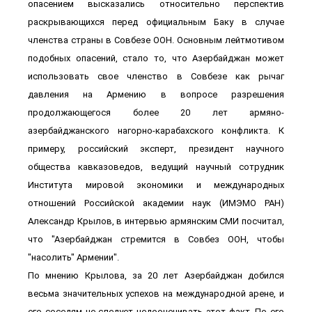
опасением высказались относительно перспектив
раскрывающихся перед официальным Баку в случае
членства страны в Совбезе ООН. Основным лейтмотивом
подобных опасений, стало то, что Азербайджан может
использовать свое членство в Совбезе как рычаг
давления на Армению в вопросе разрешения
продолжающегося более 20 лет армяно-
азербайджанского нагорно-карабахского конфликта. К
примеру, российский эксперт, президент научного
общества кавказоведов, ведущий научный сотрудник
Института мировой экономики и международных
отношений Российской академии наук (ИМЭМО РАН)
Александр Крылов, в интервью армянским СМИ посчитал,
что "Азербайджан стремится в Совбез ООН, чтобы
"насолить" Армении".
По мнению Крылова, за 20 лет Азербайджан добился
весьма значительных успехов на международной арене, и
его соседям не следует недооценивать этот факт. По его