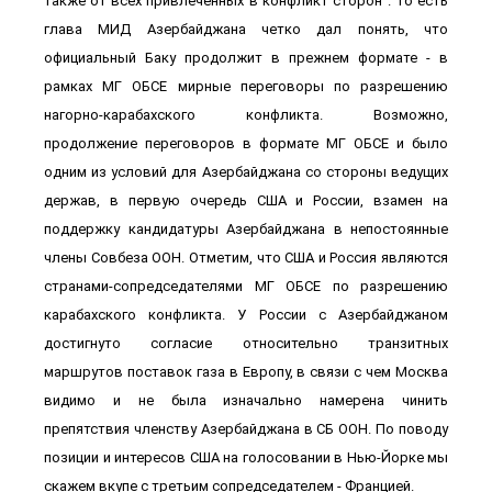
также от всех привлеченных в конфликт сторон". То есть
глава МИД Азербайджана четко дал понять, что
официальный Баку продолжит в прежнем формате - в
рамках МГ ОБСЕ мирные переговоры по разрешению
нагорно-карабахского конфликта. Возможно,
продолжение переговоров в формате МГ ОБСЕ и было
одним из условий для Азербайджана со стороны ведущих
держав, в первую очередь США и России, взамен на
поддержку кандидатуры Азербайджана в непостоянные
члены Совбеза ООН. Отметим, что США и Россия являются
странами-сопредседателями МГ ОБСЕ по разрешению
карабахского конфликта. У России с Азербайджаном
достигнуто согласие относительно транзитных
маршрутов поставок газа в Европу, в связи с чем Москва
видимо и не была изначально намерена чинить
препятствия членству Азербайджана в СБ ООН. По поводу
позиции и интересов США на голосовании в Нью-Йорке мы
скажем вкупе с третьим сопредседателем - Францией.