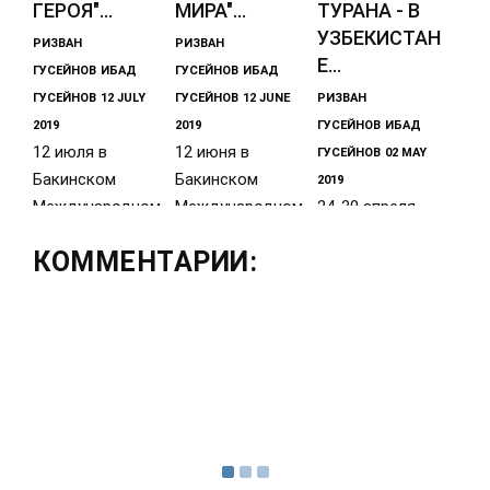
ГЕРОЯ"...
МИРА"...
ТУРАНА - В
УЗБЕКИСТАН
РИЗВАН
РИЗВАН
Е...
ГУСЕЙНОВ
ИБАД
ГУСЕЙНОВ
ИБАД
ГУСЕЙНОВ
12 JULY
ГУСЕЙНОВ
12 JUNE
РИЗВАН
2019
2019
ГУСЕЙНОВ
ИБАД
12 июля в
12 июня в
ГУСЕЙНОВ
02 MAY
Бакинском
Бакинском
2019
Международном
Международном
24-30 апреля
пресс-центре
пресс-центре
Кавалер Ордена
КОММЕНТАРИИ:
прошла
состоялась
Азербайджанско
презентация
презентация
го Знамени,
фильма
книги
Герой Тюркского
“Özbəkistandan
российского
мира, разведчик
Ибад