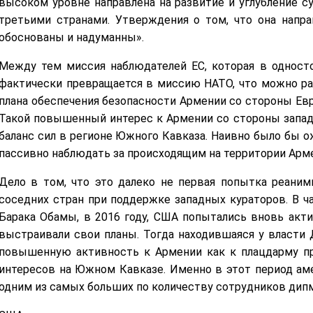
высоком уровне направлена на развитие и углубление 
третьими странами. Утверждения о том, что она напра
обоснованы и надуманны».
Между тем миссия наблюдателей ЕС, которая в одност
фактически превращается в миссию НАТО, что можно ра
плана обеспечения безопасности Армении со стороны Евр
Такой повышенный интерес к Армении со стороны запад
баланс сил в регионе Южного Кавказа. Наивно было бы ож
пассивно наблюдать за происходящим на территории Арм
Дело в том, что это далеко не первая попытка реаним
соседних стран при поддержке западных кураторов. В ча
Барака Обамы, в 2016 году, США попытались вновь акт
выстраивали свои планы. Тогда находившаяся у власти
повышенную активность к Армении как к плацдарму пр
интересов на Южном Кавказе. Именно в этот период ам
одним из самых больших по количеству сотрудников дип