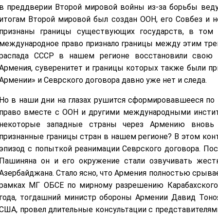
в преддверии Второй мировой войны из-за борьбы веду
итогам Второй мировой был создан ООН, его Совбез и 
признаны границы существующих государств, в том 
международное право признало границы между этим тре
распада СССР в нашем регионе восстановили свою н
Армения, суверенитет и границы которых также были пр
Армении» и Севрского договора давно уже нет и следа.
Но в наши дни на глазах рушится сформировавшееся по
право вместе с ООН и другими международными инстит
некоторые западные страны через Армению вновь 
признанные границы стран в нашем регионе? В этом кон
эпизод с попыткой реанимации Севрского договора. Посл
Пашиняна он и его окружение стали озвучивать жес
Азербайджана. Стало ясно, что Армения полностью срыва
рамках МГ ОБСЕ по мирному разрешению Карабахского 
года, тогдашний министр обороны Армении Давид Тоно
США, провел длительные консультации с представителям