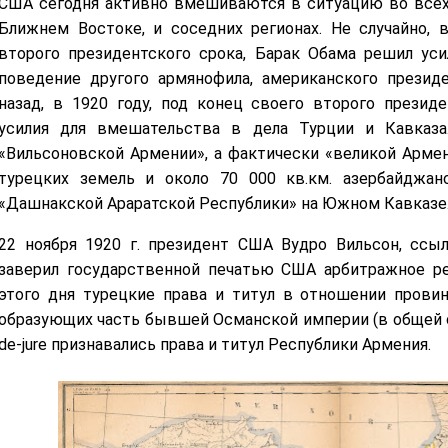
США сегодня активно вмешиваются в ситуацию во всех 
Ближнем Востоке, и соседних регионах. Не случайно, в
второго президентского срока, Барак Обама решил ус
поведение другого армянофила, американского презид
назад, в 1920 году, под конец своего второго презид
усилия для вмешательства в дела Турции и Кавказа
«Вильсоновской Армении», а фактически «великой Армен
турецких земель и около 70 000 кв.км. азербайджанс
«Дашнакской Араратской Республики» на Южном Кавказе
22 ноября 1920 г. президент США Вудро Вильсон, ссыл
заверил государственной печатью США арбитражное ре
этого дня турецкие права и титул в отношении провин
образующих часть бывшей Османской империи (в общей сл
de-jure признавались права и титул Республики Армения.