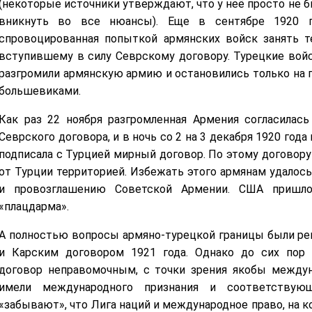
(некоторые источники утверждают, что у неё просто не б
вникнуть во все нюансы). Еще в сентябре 1920 го
спровоцированная попыткой армянских войск занять т
вступившему в силу Севрскому договору. Турецкие вой
разгромили армянскую армию и остановились только на п
большевиками.
Как раз 22 ноября разгромленная Армения согласилась
Севрского договора, и в ночь со 2 на 3 декабря 1920 го
подписала с Турцией мирный договор. По этому договору
от Турции территорией. Избежать этого армянам удалось
и провозглашению Советской Армении. США пришло
«плацдарма».
А полностью вопросы армяно-турецкой границы были р
и Карским договором 1921 года. Однако до сих пор
договор неправомочным, с точки зрения якобы междун
имели международного признания и соответствую
«забывают», что Лига наций и международное право, на к