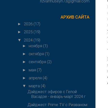
rizvanhuseyn73@gmail.com
АРХИВ САЙТА
2026
(17)
►
2025
(19)
►
2024
(19)
▼
ноября
(1)
►
октября
(1)
►
сентября
(2)
►
мая
(7)
►
апреля
(4)
►
марта
(4)
▼
Дайджест эфиров с Гелой
Васадзе - январь-март 2024 г
Дайджест Prime TV с Ризваном