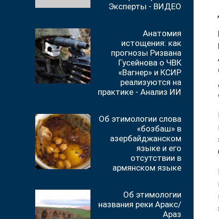
Эксперты - ВИДЕО
Анатомия
истощения: как
прогнозы Ризвана
Гусейнова о ЧВК
«Вагнер» и КСИР
реализуются на
практике - Анализ ИИ
Об этимологии слова
«бозбаш» в
азербайджанском
языке и его
отсутствии в
армянском языке
Об этимологии
названия реки Аракс/
Араз