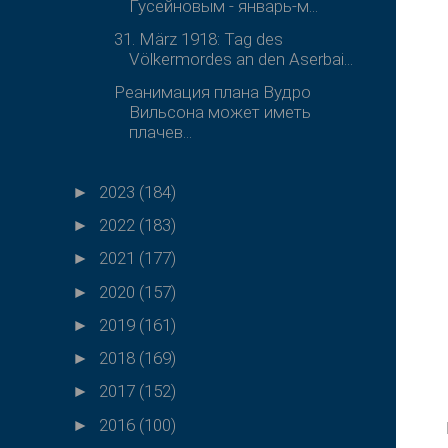
Гусейновым - январь-м...
31. März 1918: Tag des
Völkermordes an den Aserbai...
Реанимация плана Вудро
Вильсона может иметь
плачев...
2023
(184)
►
2022
(183)
►
2021
(177)
►
2020
(157)
►
2019
(161)
►
2018
(169)
►
2017
(152)
►
2016
(100)
►