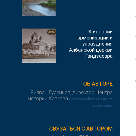
К истории
арменизации и
упразднения
Албанской церкви
Гандзасара
ОБ АВТОРЕ
Ризван Гусейнов, директор Центра
истории Кавказа
Ризван Гусейнов
|
Создайте
свою визитку
СВЯЗАТЬСЯ С АВТОРОМ