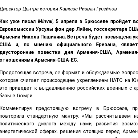
Директор Центра истории Кавказа Ризван Гусейнов
Как уже писал
Minval
, 5 апреля в Брюсселе пройдет 
Еврокомиссии Урсулы фон дер Ляйен, госсекретаря СШ
Армении Никола Пашиняна. Встреча будет посвящена у
США и, по мнению официального Еревана, являе
двусторонние повестки дня Армения-США, Армения
отношениями Армения-США-ЕС.
Предстоящая встреча, ее формат и обсуждаемые вопрос
которая считает происходящее укреплением НАТО на Юж
это приведет к выдавливанию российских военных с а
базы в Гюмри.
Комментируя предстоящую встречу в Брюсселе, пр
повторила стандартную мантру: «Мы рассчитываем н
политического диалога между нами, развития возм
энергетической сферах, решения стоящих перед Армен