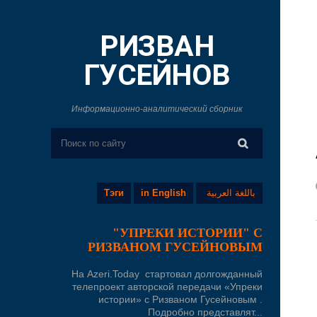
РИЗВАН
ГУСЕЙНОВ
Информационно-аналитический сборник
Тэги
in English
باللغة العربية
"УПРЕКИ ИСТОРИИ" С
РИЗВАНОМ ГУСЕЙНОВЫМ
На Azeri.Today стартовал долгожданный
телепроект авторской передачи «Упреки
истории» с Ризваном Гусейновым .
Подробно представлят...