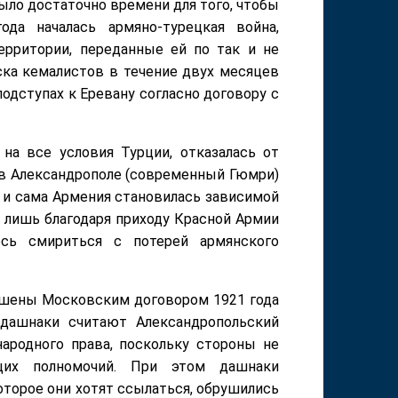
ыло достаточно времени для того, чтобы
да началась армяно-турецкая война,
ерритории, переданные ей по так и не
ска кемалистов в течение двух месяцев
одступах к Еревану согласно договору с
 на все условия Турции, отказалась от
да в Александрополе (современный Гюмри)
 и сама Армения становилась зависимой
 лишь благодаря приходу Красной Армии
сь смириться с потерей армянского
ешены Московским договором 1921 года
 дашнаки считают Александропольский
ародного права, поскольку стороны не
щих полномочий. При этом дашнаки
оторое они хотят ссылаться, обрушились