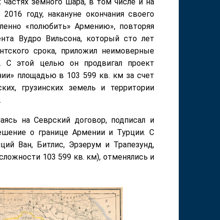
частях земного шара, в том числе и на
 2016 году, накануне окончания своего
иленно «полюбить» Армению», повторяя
ента Вудро Вильсона, который сто лет
ентского срока, приложил неимоверные
. С этой целью он продвигал проект
ии» площадью в 103 599 кв. км за счет
ких, грузинских земель и территории
.
аясь на Севрский договор, подписал и
шение о границе Армении и Турции. С
ций Ван, Битлис, Эрзерум и Трапезунд,
ожности 103 599 кв. км), отменялись и