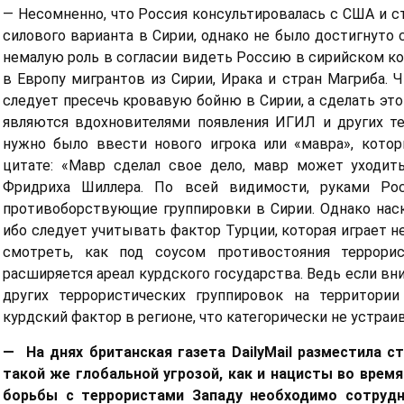
— Несомненно, что Россия консультировалась с США и 
силового варианта в Сирии, однако не было достигнуто 
немалую роль в согласии видеть Россию в сирийском к
в Европу мигрантов из Сирии, Ирака и стран Магриба. 
следует пресечь кровавую бойню в Сирии, а сделать это
являются вдохновителями появления ИГИЛ и других те
нужно было ввести нового игрока или «мавра», котор
цитате: «Мавр сделал свое дело, мавр может уходит
Фридриха Шиллера. По всей видимости, руками Рос
противоборствующие группировки в Сирии. Однако наск
ибо следует учитывать фактор Турции, которая играет н
смотреть, как под соусом противостояния террорис
расширяется ареал курдского государства. Ведь если вн
других террористических группировок на территори
курдский фактор в регионе, что категорически не устраи
— На днях британская газета DailyMail разместила с
такой же глобальной угрозой, как и нацисты во врем
борьбы с террористами Западу необходимо сотрудни