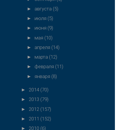
августа
(5)
►
июля
(5)
►
июня
(9)
►
мая
(10)
►
апреля
(14)
►
марта
(12)
►
февраля
(11)
►
января
(8)
►
2014
(70)
►
2013
(79)
►
2012
(157)
►
2011
(152)
►
2010
(6)
►