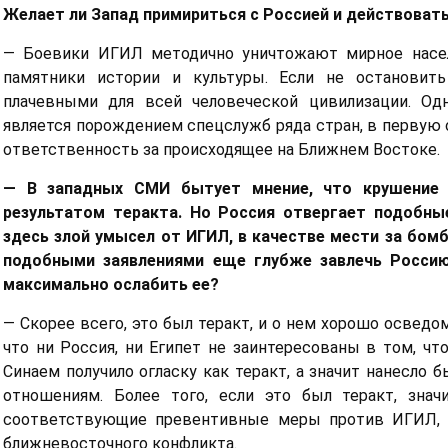
Желает ли Запад примириться с Россией и действоват
— Боевики ИГИЛ методично уничтожают мирное насел
памятники истории и культуры. Если не остановит
плачевными для всей человеческой цивилизации. Од
является порождением спецслужб ряда стран, в первую 
ответственность за происходящее на Ближнем Востоке.
— В западных СМИ бытует мнение, что крушение р
результатом теракта. Но Россия отвергает подобны
здесь злой умысел от ИГИЛ, в качестве мести за бом
подобными заявлениями еще глубже завлечь Росси
максимально ослабить ее?
— Скорее всего, это был теракт, и о нем хорошо осведо
что ни Россия, ни Египет не заинтересованы в том, ч
Синаем получило огласку как теракт, а значит нанесл
отношениям. Более того, если это был теракт, зна
соответствующие превентивные меры против ИГИЛ, т
ближневосточного конфликта.