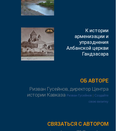
К истории
арменизации и
упразднения
Албанской церкви
Гандзасара
ОБ АВТОРЕ
Ризван Гусейнов, директор Центра
истории Кавказа
Ризван Гусейнов
|
Создайте
свою визитку
СВЯЗАТЬСЯ С АВТОРОМ