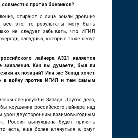
ь совместно против боевиков?
ение, стирают с лица земли древние
ь все это, то результаты могу быть
нако не следует забывать, что ИГИЛ
очередь, западных, которые тоже несут
оссийского лайнера А321 является
е заявления. Как вы думаете, был ли
бежки их позиций? Или же Запад хочет
ю в войну против ИГИЛ и тем самым
млены спецслужбы Запада. Другое дело,
тобы крушение российского лайнера над
о бы урон двусторонним взаимовыгодным
чит, Россия вынуждена будет принять
о есть, еще более втянуться в омут