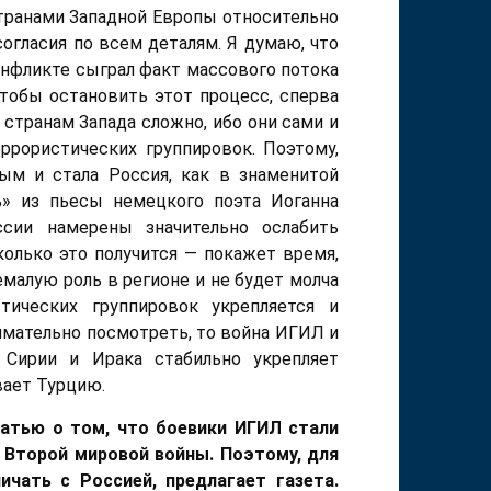
странами Западной Европы относительно
согласия по всем деталям. Я думаю, что
онфликте сыграл факт массового потока
Чтобы остановить этот процесс, сперва
 странам Запада сложно, ибо они сами и
ррористических группировок. Поэтому,
ым и стала Россия, как в знаменитой
ь» из пьесы немецкого поэта Иоганна
сии намерены значительно ослабить
олько это получится — покажет время,
емалую роль в регионе и не будет молча
тических группировок укрепляется и
имательно посмотреть, то война ИГИЛ и
и Сирии и Ирака стабильно укрепляет
вает Турцию.
татью о том, что боевики ИГИЛ стали
я Второй мировой войны. Поэтому, для
чать с Россией, предлагает газета.