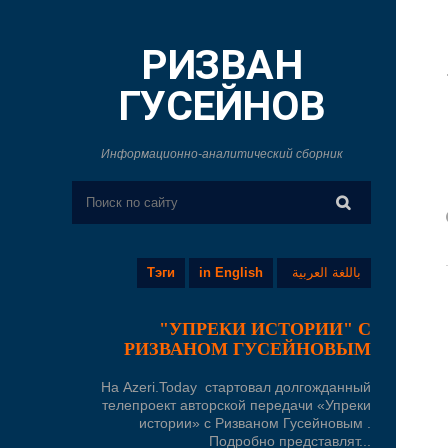
РИЗВАН
ГУСЕЙНОВ
Информационно-аналитический сборник
Тэги
in English
باللغة العربية
"УПРЕКИ ИСТОРИИ" С
РИЗВАНОМ ГУСЕЙНОВЫМ
На Azeri.Today стартовал долгожданный
телепроект авторской передачи «Упреки
истории» с Ризваном Гусейновым .
Подробно представлят...