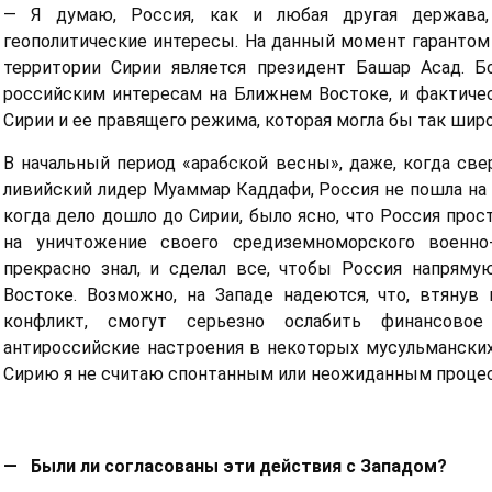
— Я думаю, Россия, как и любая другая держава
геополитические интересы. На данный момент гарантом
территории Сирии является президент Башар Асад. Б
российским интересам на Ближнем Востоке, и фактичес
Сирии и ее правящего режима, которая могла бы так шир
В начальный период «арабской весны», даже, когда све
ливийский лидер Муаммар Каддафи, Россия не пошла на
когда дело дошло до Сирии, было ясно, что Россия про
на уничтожение своего средиземноморского военно-
прекрасно знал, и сделал все, чтобы Россия напря
Востоке. Возможно, на Западе надеются, что, втяну
конфликт, смогут серьезно ослабить финансово
антироссийские настроения в некоторых мусульманских
Сирию я не считаю спонтанным или неожиданным проце
— Были ли согласованы эти действия с Западом?