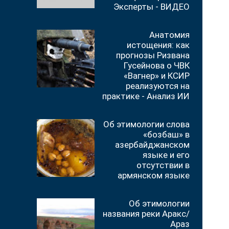
Эксперты - ВИДЕО
Анатомия
истощения: как
прогнозы Ризвана
Гусейнова о ЧВК
«Вагнер» и КСИР
реализуются на
практике - Анализ ИИ
Об этимологии слова
«бозбаш» в
азербайджанском
языке и его
отсутствии в
армянском языке
Об этимологии
названия реки Аракс/
Араз