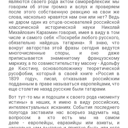
являются своего рода актом саморефлексии: мы
говорим об этом громко и вслух и проверяем
после этого собственную реакцию на свои же
слова, насколько нравятся нам они или нет? Ведь
не даром один из отцов-основателей российской
классической исторической науки Николай
Михайлович Каразмин говорил, имея в виду в том
числе и самого себя: «Поскреби любого русского,
обязательно найдешь татарина». Я знаю, что
вокруг авторства этой фразы сегодня ведутся
многочисленные споры, и оно даже
приписывается знаменитому французскому
маркизу, а по совместительству масону - Адольфу
де Кюстину, основоположнику теоретической
русофобии, который в своей книге «Россия в
1839 году», писал, отказывая российским
подданным в праве называться европейцами, что
еще столетие назад русские были татарами.
Вот тут-то мы и подошли к своего рода «моменту
истины» в наших, я имею в виду российских,
интеллектуальных исканиях. События последнего
полугода заставили нас всерьез задумать над
вопросом: а кто есть мы на самом
деле
-
европейцы, евразийцы или азиаты, и
насколько нам выгодно и приятно быть или хотя