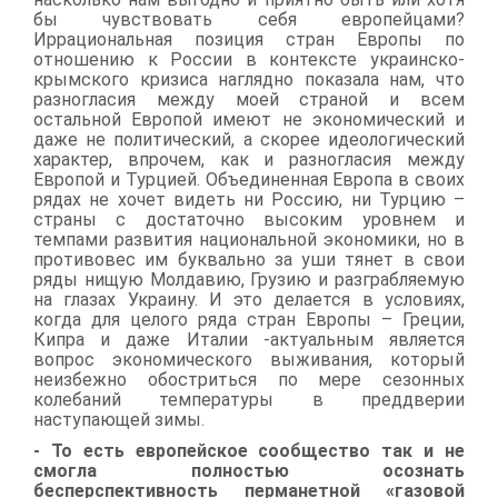
бы чувствовать себя европейцами?
Иррациональная позиция стран Европы по
отношению к России в контексте украинско-
крымского кризиса наглядно показала нам, что
разногласия между моей страной и всем
остальной Европой имеют не экономический и
даже не политический, а скорее идеологический
характер, впрочем, как и разногласия между
Европой и Турцией. Объединенная Европа в своих
рядах не хочет видеть ни Россию, ни Турцию –
страны с достаточно высоким уровнем и
темпами развития национальной экономики, но в
противовес им буквально за уши тянет в свои
ряды нищую Молдавию, Грузию и разграбляемую
на глазах Украину. И это делается в условиях,
когда для целого ряда стран Европы – Греции,
Кипра и даже Италии
-
актуальным является
вопрос экономического выживания, который
неизбежно обостриться по мере сезонных
колебаний температуры в преддверии
наступающей зимы.
- То есть европейское сообщество так и не
смогла полностью осознать
бесперспективность перманетной «газовой