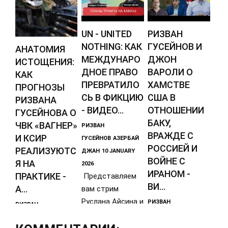
UN - UNITED
РИЗВАН
NOTHING: КАК
ГУСЕЙНОВ И
АНАТОМИЯ
МЕЖДУНАРО
ДЖОН
ИСТОЩЕНИЯ:
ДНОЕ ПРАВО
ВАРОЛИ О
КАК
ПРЕВРАТИЛО
ХАМСТВЕ
ПРОГНОЗЫ
СЬ В ФИКЦИЮ
США В
РИЗВАНА
- ВИДЕО...
ОТНОШЕНИИ
ГУСЕЙНОВА О
БАКУ,
ЧВК «ВАГНЕР»
РИЗВАН
ВРАЖДЕ С
И КСИР
ГУСЕЙНОВ
АЗЕРБАЙ
РОССИЕЙ И
РЕАЛИЗУЮТС
ДЖАН
10 JANUARY
ВОЙНЕ С
Я НА
2026
ИРАНОМ -
ПРАКТИКЕ -
Представляем
ВИ...
А...
вам стрим
Руслана Айсина и
РИЗВАН
РИЗВАН
Ризвана
ГУСЕЙНОВ
АЗЕРБАЙ
ГУСЕЙНОВ
АЗЕРБАЙ
Гусейнова от 9
ДЖАН
01 DECEMBER