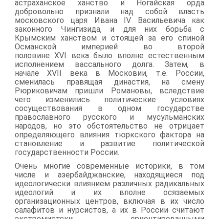
астраханское ханство и Ногайская орда
добровольно признали над собой власть
московского царя Ивана
IV
Васильевича как
законного Чингизида, и для них борьба с
Крымским ханством и стоящей за его спиной
Османской империей во второй
половине
XVI
века было вполне естественным
исполнением вассального долга. Затем, в
начале
XVII
века в Московии, т.е. России,
сменилась правящая династия, на смену
Рюриковичам пришли Романовы, вследствие
чего изменились политические условиях
сосуществования в одном государстве
православного русского и мусульманских
народов, но это обстоятельство не отрицает
определяющего влияния тюркского фактора на
становление и развитие политической
государственности России.
Очень многие современные историки, в том
числе и азербайджанские, находящиеся под
идеологически влиянием различных радикальных
идеологий и их вполне осязаемых
организационных центров, включая в их число
салафитов и нурсистов, а их в России считают
экстремистски ориентированными