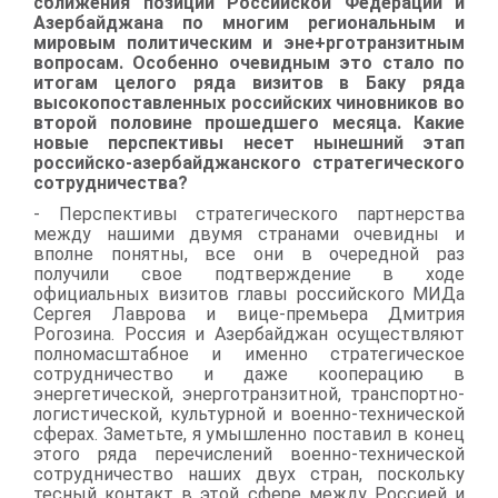
сближения позиций Российской Федерации и
Азербайджана по многим региональным и
мировым политическим и эне+рготранзитным
вопросам. Особенно очевидным это стало по
итогам целого ряда визитов в Баку ряда
высокопоставленных российских чиновников во
второй половине прошедшего месяца. Какие
новые перспективы несет нынешний этап
российско-азербайджанского стратегического
сотрудничества?
- Перспективы стратегического партнерства
между нашими двумя странами очевидны и
вполне понятны, все они в очередной раз
получили свое подтверждение в ходе
официальных визитов главы российского МИДа
Сергея Лаврова и вице-премьера Дмитрия
Рогозина. Россия и Азербайджан осуществляют
полномасштабное и именно стратегическое
сотрудничество и даже кооперацию в
энергетической, энерготранзитной, транспортно-
логистической, культурной и военно-технической
сферах. Заметьте, я умышленно поставил в конец
этого ряда перечислений военно-технической
сотрудничество наших двух стран, поскольку
тесный контакт в этой сфере между Россией и