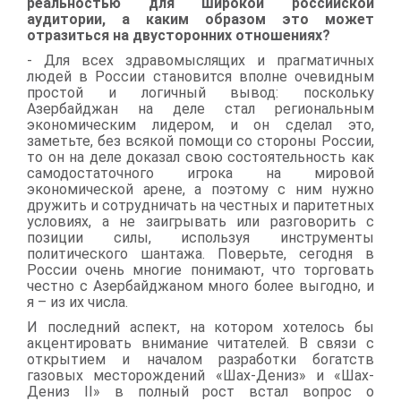
реальностью для широкой российской
аудитории, а каким образом это может
отразиться на двусторонних отношениях?
- Для всех здравомыслящих и прагматичных
людей в России становится вполне очевидным
простой и логичный вывод: поскольку
Азербайджан на деле стал региональным
экономическим лидером, и он сделал это,
заметьте, без всякой помощи со стороны России,
то он на деле доказал свою состоятельность как
самодостаточного игрока на мировой
экономической арене, а поэтому с ним нужно
дружить и сотрудничать на честных и паритетных
условиях, а не заигрывать или разговорить с
позиции силы, используя инструменты
политического шантажа. Поверьте, сегодня в
России очень многие понимают, что торговать
честно с Азербайджаном много более выгодно, и
я – из их числа.
И последний аспект, на котором хотелось бы
акцентировать внимание читателей. В связи с
открытием и началом разработки богатств
газовых месторождений «Шах-Дениз» и «Шах-
Дениз
II
» в полный рост встал вопрос о