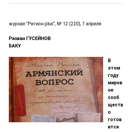
журнал "Регион plus", № 12 (220), 1 апреля
Ризван ГУСЕЙНОВ
БАКУ
В
этом
году
миров
ое
сооб
ществ
о
готов
ится