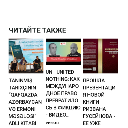
ЧИТАЙТЕ ТАКЖЕ
UN - UNITED
NOTHING: КАК
TANINMIŞ
ПРОШЛА
МЕЖДУНАРО
TARIXÇININ
ПРЕЗЕНТАЦИ
ДНОЕ ПРАВО
“QAFQAZDA
Я НОВОЙ
ПРЕВРАТИЛО
AZƏRBAYCAN
КНИГИ
СЬ В ФИКЦИЮ
VƏ ERMƏNI
РИЗВАНА
- ВИДЕО...
MƏSƏLƏSI”
ГУСЕЙНОВА -
ADLI KITABI
ЕЕ УЖЕ
РИЗВАН