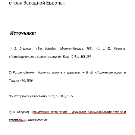
стран Западной Европы.
Источники:
1)
Э. Оганесян. «Век борьбы». Мюнхен-Москва, 1991, т.1, с, 52; Кегамян.
«Освободительное движение армян». Баку, 1915, с. 353, 354
2)
Роллен-Жекмен. Армения, армяне и трактаты. — В сб. «Положение армян в
Турции», М., 1896
3)
«Исторический вестник», 1915, т. CXLII, с. 85
4)
А. Сваранц.
«
Этническая территория — результат взаимодействия этноса и
территории
»,
www.kurdist.ru