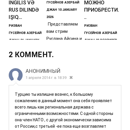
INGILIS VƏ
МОЖНО
ГУСЕЙНОВ
АЗЕРБАЙ
RUS DILINDƏ
ПРИОБРЕСТИ.
ДЖАН
10 JANUARY
IŞIQ...
..
2026
Представляем
РИЗВАН
РИЗВАН
вам стрим
ГУСЕЙНОВ
АЗЕРБАЙ
ГУСЕЙНОВ
АЗЕРБАЙ
Руслана Айсина и
ДЖАН
21 JANUARY
ДЖАН
23 DECEMBER
Ризвана
2026
2025
Гусейнова от 9
2 КОММЕНТ.
https://diasporne
Уважаемые
янв. 2026 г.,
ws.azQafqaz
друзья,
который можно
Tarixi Mərkəzinin
подписчики и
АНОНИМНЫЙ
direktoru, UNESCO
читатели!В
1 апреля 2014 г. в 18:39
kafedrasının
декабре 2025
assosiativ
года
Турцию ты излишне вознес, к большому
издательский
сожалению в данный момент она себя проявляет
Дом «East-West»
всего лишь как региональная держава с
издал на
ограниченными возможностями. С одной стороны
она член НАТО , с другой экономически зависима
от России,с третьей -ее пока еще возглавляет