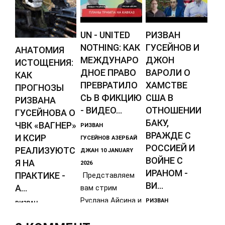
UN - UNITED
РИЗВАН
NOTHING: КАК
ГУСЕЙНОВ И
АНАТОМИЯ
МЕЖДУНАРО
ДЖОН
ИСТОЩЕНИЯ:
ДНОЕ ПРАВО
ВАРОЛИ О
КАК
ПРЕВРАТИЛО
ХАМСТВЕ
ПРОГНОЗЫ
СЬ В ФИКЦИЮ
США В
РИЗВАНА
- ВИДЕО...
ОТНОШЕНИИ
ГУСЕЙНОВА О
БАКУ,
ЧВК «ВАГНЕР»
РИЗВАН
ВРАЖДЕ С
И КСИР
ГУСЕЙНОВ
АЗЕРБАЙ
РОССИЕЙ И
РЕАЛИЗУЮТС
ДЖАН
10 JANUARY
ВОЙНЕ С
Я НА
2026
ИРАНОМ -
ПРАКТИКЕ -
Представляем
ВИ...
А...
вам стрим
Руслана Айсина и
РИЗВАН
РИЗВАН
Ризвана
ГУСЕЙНОВ
АЗЕРБАЙ
ГУСЕЙНОВ
АЗЕРБАЙ