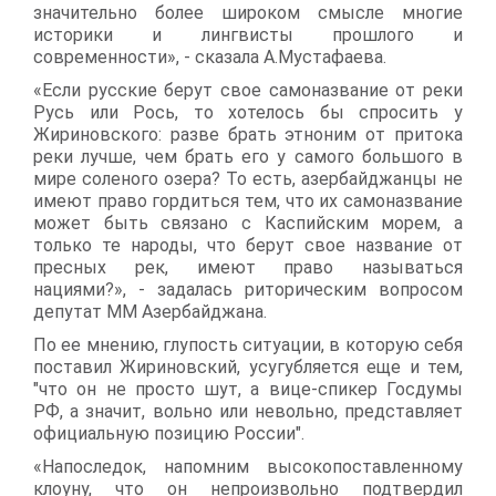
значительно более широком смысле многие
историки и лингвисты прошлого и
современности», - сказала А.Мустафаева.
«Если русские берут свое самоназвание от реки
Русь или Рось, то хотелось бы спросить у
Жириновского: разве брать этноним от притока
реки лучше, чем брать его у самого большого в
мире соленого озера? То есть, азербайджанцы не
имеют право гордиться тем, что их самоназвание
может быть связано с Каспийским морем, а
только те народы, что берут свое название от
пресных рек, имеют право называться
нациями?», - задалась риторическим вопросом
депутат ММ Азербайджана.
По ее мнению, глупость ситуации, в которую себя
поставил Жириновский, усугубляется еще и тем,
"что он не просто шут, а вице-спикер Госдумы
РФ, а значит, вольно или невольно, представляет
официальную позицию России".
«Напоследок, напомним высокопоставленному
клоуну, что он непроизвольно подтвердил