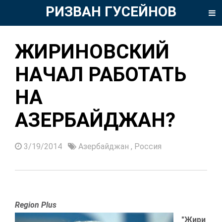
РИЗВАН ГУСЕЙНОВ
ЖИРИНОВСКИЙ
НАЧАЛ РАБОТАТЬ
НА
АЗЕРБАЙДЖАН?
3/19/2014
Азербайджан
,
Россия
Region P
lus
"Жири