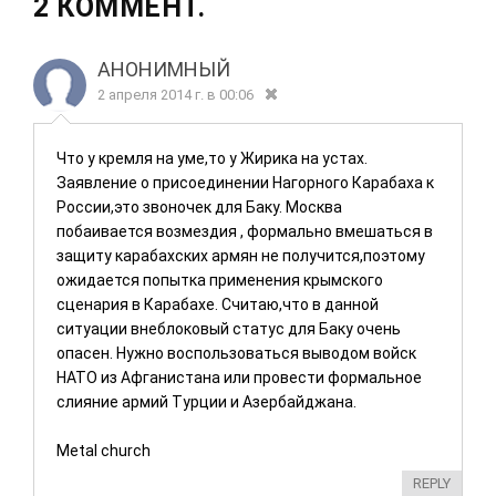
Гусейнова от 9
2 КОММЕНТ.
ДЖАН
01 DECEMBER
ДЖАН
04 AUGUST
янв. 2026 г.,
2023
2026
который можно
Очередными
Введение:
АНОНИМНЫЙ
гостями
Систематически
2 апреля 2014 г. в 00:06
ведущего
й демонтаж
видеопроекта на
военизированны
Что у кремля на уме,то у Жирика на устах.
YouTube-канале
х элит Анализ
Заявление о присоединении Нагорного Карабаха к
Caliber.Az,
прогнозов
России,это звоночек для Баку. Москва
журналиста
азербайджанско
побаивается возмездия , формально вмешаться в
Санана Рзаева
го
защиту карабахских армян не получится,поэтому
ожидается попытка применения крымского
сценария в Карабахе. Считаю,что в данной
ситуации внеблоковый статус для Баку очень
опасен. Нужно воспользоваться выводом войск
НАТО из Афганистана или провести формальное
слияние армий Турции и Азербайджана.
Metal church
REPLY