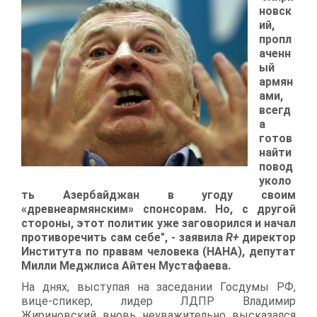
новск
ий,
пропл
аченн
ый
армян
ами,
всегд
а
готов
найти
повод
уколо
ть Азербайджан в угоду своим
«древнеармянским» спонсорам. Но, с другой
стороны, этот политик уже заговорился и начал
противоречить сам себе", - заявила
R
+
директор
Института по правам человека (НАНА), депутат
Милли Меджлиса Айтен Мустафаева.
На днях, выступая на заседании Госдумы РФ,
вице-спикер, лидер ЛДПР Владимир
Жириновский вновь неуважительно высказался