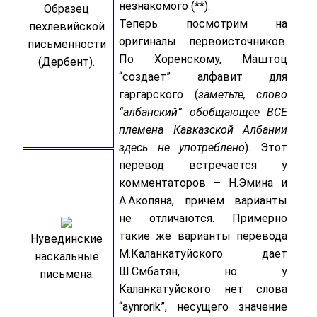
незнакомого (**).
Образец
Теперь посмотрим на
пехлевийской
оригиналы первоисточников.
письменности
По Хоренскому, Маштоц
(Дербент).
“создает” алфавит для
гаргарского (
заметьте, слово
“албанский” обобщающее ВСЕ
племена Кавказской Албании
здесь не употреблено
). Этот
перевод встречается у
комментаторов – Н.Эмина и
А.Акопяна, причем варианты
не отличаются. Примерно
такие же варианты перевода
Нувединские
М.Каланкатуйского дает
наскальные
Ш.Смбатян, но у
письмена.
Каланкатуйского нет слова
“aynrorik”, несущего значение