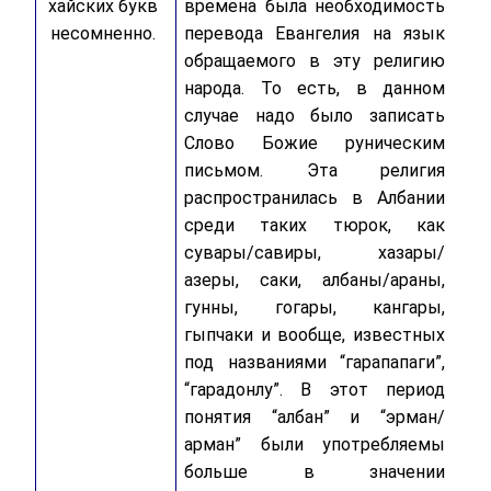
хайских букв
времена была необходимость
несомненно.
перевода Евангелия на язык
обращаемого в эту религию
народа. То есть, в данном
случае надо было записать
Слово Божие руническим
письмом. Эта религия
распространилась в Албании
среди таких тюрок, как
сувары/савиры, хазары/
азеры, саки, албаны/араны,
гунны, гогары, кангары,
гыпчаки и вообще, известных
под названиями “гарапапаги”,
“гарадонлу”. В этот период
понятия “албан” и “эрман/
арман” были употребляемы
больше в значении