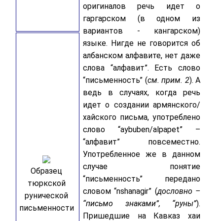
оригиналов речь идет о
гаргарском (в одном из
вариантов - кангарском)
языке. Нигде не говорится об
албанском алфавите, нет даже
слова “алфавит”. Есть слово
“письменность” (
см. прим. 2
). А
ведь в случаях, когда речь
идет о создании армянского/
хайского письма, употреблено
слово “aybuben/alpapet” –
“алфавит” повсеместно.
Употребленное же в данном
случае понятие
Образец
“письменность” передано
тюркской
словом “nshanagir” (
дословно –
рунической
“письмо знаками”, “руны”
).
письменности
Пришедшие на Кавказ хаи
,