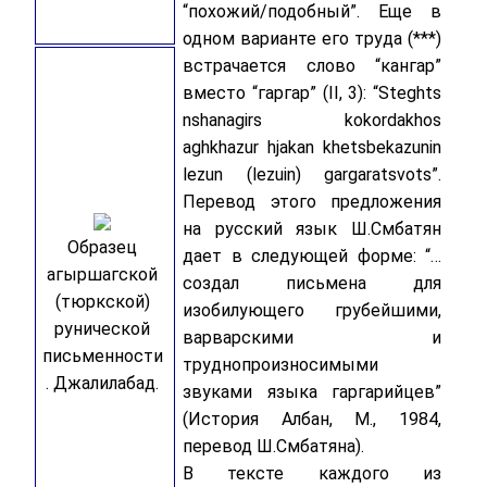
“похожий/подобный”. Еще в
одном варианте его труда (***)
встрачается слово “кангар”
вместо “гаргар” (II, 3): “Steghts
nshanagirs kokordakhos
aghkhazur hjakan khetsbekazunin
lezun (lezuin) gargaratsvots”.
Перевод этого предложения
на русский язык Ш.Смбатян
Образец
дает в следующей форме: “…
агыршагской
создал письмена для
(тюркской)
изобилующего грубейшими,
рунической
варварскими и
письменности
труднопроизносимыми
. Джалилабад.
звуками языка гаргарийцев”
(История Албан, М., 1984,
перевод Ш.Смбатяна).
В тексте каждого из