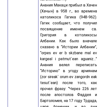
Анания Макаци прибыл в Хачен
(Хачын) в 958 г., во времена
католикоса Гагика (948-962).
Гагик сообщает, что получил
посвящение именем св.
Григория в котоликосы
Албании. Как было вначале
сказано в “Истории Албании”,
“orpes ev er b skzbane mal ev
kargeal i patmut`ean aguaniz…”
Анания велел переписать
“Историю” в угоду армянам
(zor sireak` orum ev zangordn eak
tesut`ean) после того, как
прочел фразу: “Через 226 лет
после апостолов Фаддея и
Бартоломея, на 17 году Трдада,
царя Армении, и во дни