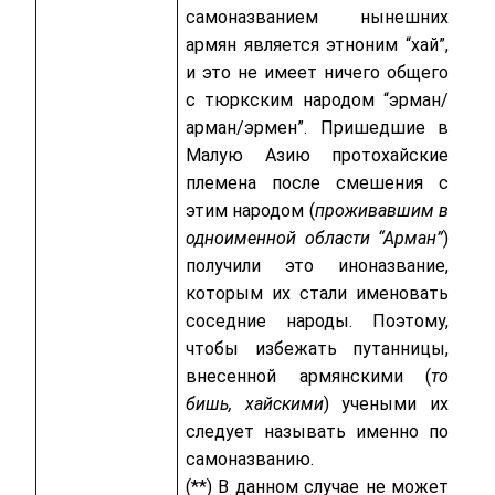
самоназванием нынешних
армян является этноним “хай”,
и это не имеет ничего общего
с тюркским народом “эрман/
арман/эрмен”. Пришедшие в
Малую Азию протохайские
племена после смешения с
этим народом (
проживавшим в
одноименной области “Арман”
)
получили это иноназвание,
которым их стали именовать
соседние народы. Поэтому,
чтобы избежать путанницы,
внесенной армянскими (
то
бишь, хайскими
) учеными их
следует называть именно по
самоназванию.
(**) В данном случае не может