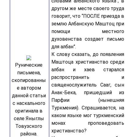
словами албанского языка”; в
другом же месте своего труда
говорит, что “ПОСЛЕ приезда в
землю Албанскую Маштоц при
помощи местного
духовенства создает письмо
для албан”.
К слову сказать, до появления
Маштоца христианство среди
Рунические
албан и хаев старался
письмена,
распространить и
скопированны
священослужитель Сааг, сын
е автором
Анак-Бека, пришедший из
данной статьи
Парфии (нынешняя
с наскального
Туркмения). Спрашивается, на
оригинала в
каком языке мог туркменский
селе Яныглы
монах проповедовать
Товузского
христианство?
района.