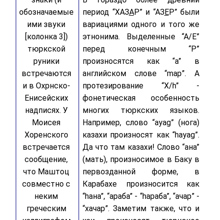
обозначаемые
период “ХАЗ
А
Р” и “АЗ
Е
Р” были
ими звуки
вариациями одного и того же
[колонка 3])
этнонима. Выделенные “А/Е”
тюркской
перед конечным “Р”
руники
произносятся как “а” в
встречаются
английском слове “map”. А
и в Охрнско-
протезирование “X/h” -
Енисейских
фонетическая особенность
надписях. У
многих тюркских языков.
Моисея
Например, слово “ayag” (нога)
Хоренского
казахи произносят как “hayag”.
встречается
Да что там казахи! Слово “ана”
сообщение,
(мать), произносимое в Баку в
что Маштоц
первозданной форме, в
совместно с
Карабахе произносится как
неким
“hана”, “араба” - “hараба”, “ачар” -
греческим
“хачар”. Заметим также, что и