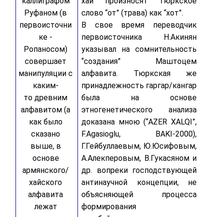
каллиграфом
хаи произносят тюркское
Руфаном (в
слово “от” (трава) как “хот”.
первоисточни
В свое время переводчик
ке -
первоисточника Н.Акинян
Ропаносом)
указывал на сомнительность
совершает
“создания” Маштоцем
манипуляции с
алфавита. Тюркская же
каким-
принадлежность гаргар/кангар
то древним
была на основе
алфавитом (а
этногенетического анализа
как было
доказана мною (“AZER XALQI”,
сказано
F.Agasioglu, BAKI-2000),
выше, в
Г.Гейбуллаевым, Ю.Юсифовым,
основе
А.Алекперовым, В.Гукасяном и
армянского/
др. вопреки господствующей
хайского
антинаучной концепции, не
алфавита
объясняющей процесса
лежат
формирования