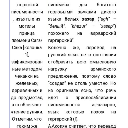
тюркской
письмена для богатого
письменности
горловыми звуками дикого
, изъятые из
языка
белых хазар
(
“agh” –
могилы
“белый”, “khazur” – “хазар”
)
принца
похожего на варварский
племени Сага/
гаргарский“.
Сака [колонка
Конечно же, перевод на
1],
русский язык не в состоянии
зафиксирован
отобразить всю смысловую
ные методом
нагрузку армянского
чеканки на
предложения, поэтому слово
железных,
“создал” не столь уместно. Но
деревянных и
из оригинала ясно, что речь
др. предметах,
идет о приспосабливании
что облегчает
письменности аг-хазаров,
чтение руники.
язык которых похож на
Отметим, что
гаргарский (!).
таким же
А.Акопян считает, что перевод