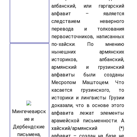
албанский, или гаргарский
алфавит – является
следствием неверного
перевода и толкования
первоисточников, написанных
по-хайски. По мнению
нынешних армянских
историков, албанский,
армянский и грузинский
алфавиты были созданы
Месропом Маштоцем. Что
касается грузинского, то
историки и лингвисты Грузии
доказали, что в основе этого
Мингечевирск
алфавита лежат элементы
ие и
арамейской письменности. А
Дербендские
хайский/армянский (*)
письмена,
алфавит – создан на базе не