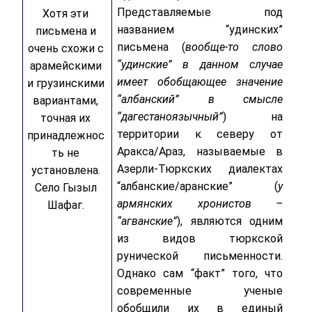
Представляемые под
Хотя эти
названием “удинских”
письмена и
письмена (
вообще-то слово
очень схожи с
“удинские” в данном случае
арамейскими
имеет обобщающее значение
и грузинскими
“албанский” в смысле
вариантами,
“дагестаноязычный”
) на
точная их
территории к северу от
принадлежнос
Аракса/Араз, называемые в
ть не
Азерли-Тюркских диалектах
установлена.
“албанские/аранские” (
у
Село Гызыл
армянских хронистов –
Шафаг.
“агванские”
), являются одним
из видов тюркской
рунической письменности.
Однако сам “факт” того, что
современные ученые
обобщили их в единый