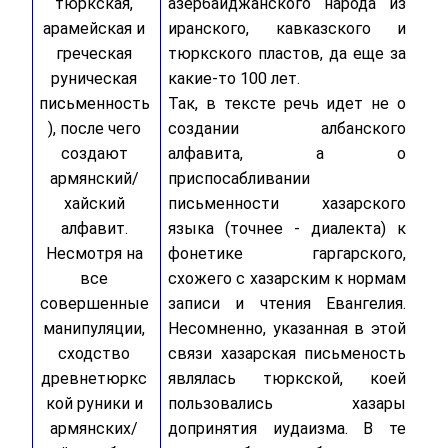
тюркская,
азербайджанского народа из
арамейская и
иранского, кавказского и
греческая
тюркского пластов, да еще за
руническая
какие-то 100 лет.
письменность
Так, в тексте речь идет не о
), после чего
создании албанского
создают
алфавита, а о
армянский/
приспосабливании
хайский
письменности хазарского
алфавит.
языка (точнее - диалекта) к
Несмотря на
фонетике гаргарского,
все
схожего с хазарским к нормам
совершенные
записи и чтения Евангелия.
манипуляции,
Несомненно, указанная в этой
сходство
связи хазарская письменость
древнетюркс
являлась тюркской, коей
кой руники и
пользовались хазары
армянских/
допринятия иудаизма. В те