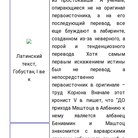
из простокваши”. А ученые,
опирающиеся не на оригинал
первоисточника, а на его
последующий перевод, все
еще блуждают в лабиринте,
созданном из-за неверного, а
порой и тенденциозного
перевода. Хотя самым
Латинский
первым искажением истины
текст,
был не перевод, а
Гобустан, I ве
непосредственно
к
первоисточник в оригинале –
труд Корюна. Вначале этот
хронист V в. пишет, что “ДО
прихода Маштоца в Албанию к
нему является албанец
Бениамин и Маштоц
знакомится с варварскими