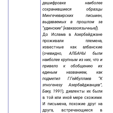
дешифровке наиболее
сохранившиеся образцы
Мингечевирских письмен,
выдаваемых в прошлом за
“удинские” [кавказоязычные]
).
До Ислама в Азербайджане
проживали племена,
известные как албанские
(
очевидно, АЛБАНЫ были
наиболее крупным из них, что и
привело к обобщению их
единым названием, как
подметил Г.Гейбуллаев “К
этногенезу Азербайджанцев”,
Баку, 1991
); диалекты их были
в той или иной мере схожими.
И письмена, похожие друг на
друга, встречающиеся в