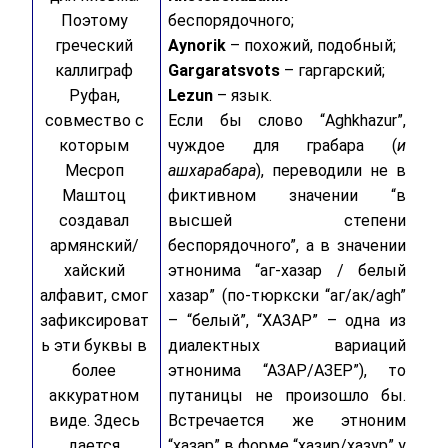
Поэтому
беспорядочного;
греческий
Aynorik
– похожий, подобный;
каллиграф
Gargaratsvots
– гаргарский;
Руфан,
Lezun
– язык.
совмество с
Если бы слово “Aghkhazur”,
которым
чуждое для грабара (
и
Месроп
ашхарабара
), переводили не в
Маштоц
фиктивном значении “в
создавал
высшей степени
армянский/
беспорядочного”, а в значении
хайский
этнонима “аг-хазар / белый
алфавит, смог
хазар” (по-тюркски “аг/ак/agh”
зафиксироват
– “белый”, “ХАЗАР” – одна из
ь эти буквы в
диалектных вариаций
более
этнонима “АЗАР/АЗЕР”), то
аккуратном
путаницы не произошло бы.
виде. Здесь
Встречается же этноним
дается
“хазар” в форме “хазир/хазур” у