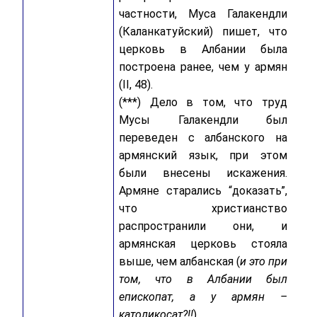
частности, Муса Галакендли
(Каланкатуйский) пишет, что
церковь в Албании была
построена ранее, чем у армян
(II, 48).
(***) Дело в том, что труд
Мусы Галакендли был
переведен с албанского на
армянский язык, при этом
были внесены искажения.
Армяне старались “доказать”,
что христианство
распространили они, и
армянская церковь стояла
выше, чем албанская (
и это при
том, что в Албании был
епископат, а у армян –
католикосат?!!
)