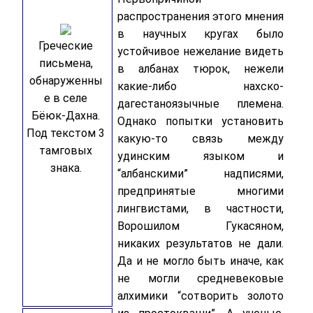
распространения этого мнения
в научных кругах было
Греческие
устойчивое нежелание видеть
письмена,
в албанах тюрок, нежели
обнаруженны
какие-либо нахско-
е в селе
дагестаноязычные племена.
Бёюк-Дахна.
Однако попытки установить
Под текстом 3
какую-то связь между
тамговых
удинским языком и
знака.
“албанскими” надписями,
предпринятые многими
лингвистами, в частности,
Ворошилом Гукасяном,
никаких результатов не дали.
Да и не могло быть иначе, как
не могли средневековые
алхимики “сотворить золото