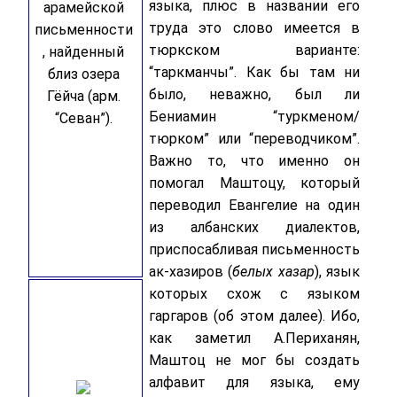
языка, плюс в названии его
арамейской
труда это слово имеется в
письменности
тюркском варианте:
, найденный
“таркманчы”. Как бы там ни
близ озера
было, неважно, был ли
Гёйча (арм.
Бениамин “туркменом/
“Севан”).
тюрком” или “переводчиком”.
Важно то, что именно он
помогал Маштоцу, который
переводил Евангелие на один
из албанских диалектов,
приспосабливая письменность
ак-хазиров (
белых хазар
), язык
которых схож с языком
гаргаров (об этом далее). Ибо,
как заметил А.Периханян,
Маштоц не мог бы создать
алфавит для языка, ему