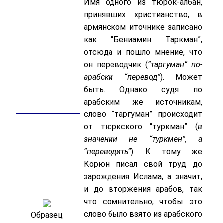
Имя одного из тюрок-албан,
принявших христианство, в
армянском иточнике записано
как “Бениамин Таркман”,
отсюда и пошло мнение, что
он переводчик (
“таргуман” по-
арабски “перевод”
). Может
быть. Однако судя по
арабским же источникам,
слово “таргуман” происходит
от тюркского “туркман” (
в
значении не “туркмен”, а
“переводить”
). К тому же
Корюн писал свой труд до
зарождения Ислама, а значит,
и до вторжения арабов, так
что сомнительно, чтобы это
слово было взято из арабского
Образец