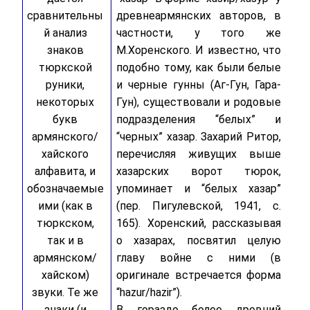
сравнительны
древнеармянских авторов, в
й анализ
частности, у того же
знаков
М.Хоренского. И известно, что
тюркской
подобно тому, как были белые
руники,
и черные гунны (Аг-Гун, Гара-
некоторых
Гун), существовали и родовые
букв
подразделения “белых” и
армянского/
“черных” хазар. Захарий Ритор,
хайского
перечисляя живущих выше
алфавита, и
хазарских ворот тюрок,
обозначаемые
упоминает и “белых хазар”
ими (как в
(пер. Пигулевской, 1941, с.
тюркском,
165). Хоренский, рассказывая
так и в
о хазарах, посвятил целую
армянском/
главу войне с ними (в
хайском)
оригинале встречается форма
звуки. Те же
“hazur/hazir”).
знаки (и
В гораздо более древний