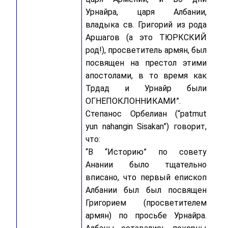
Урнайра, царя Албании,
владыка св. Григорий из рода
Аршагов (а это ТЮРКСКИЙ
род!), просветитель армян, был
посвящен на престол этими
апостолами, в то время как
Трдад и Урнайр были
ОГНЕПОКЛОННИКАМИ”.
Степанос Орбелиан (“patmut
yun nahangin Sisakan”) говорит,
что:
“В “Историю” по совету
Анании было тщательно
вписано, что первый епископ
Албании был был посвящен
Григорием (просветителем
армян) по просьбе Урнайра.