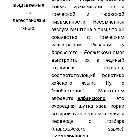
выдаваемые
только арамейской, но и
за
греческой и тюркской
дагестаноязы
письменности. Несомненная
чные.
заслуга Маштоца в том, что он
совместно с греческим
каллиграфом Руфаном (
у
Хоренского – Ропаносом
) смог
выстроить их в единый
стройный порядок,
соответствующий фонетике
хайского языка. Ну, а
“изобретение” Маштоцем
алфавита
албанского
– это
очередная шутка хаев, корни
которой в неверном чтении и
переводе с грабара
(
старохайского языка
).
Первопричиной