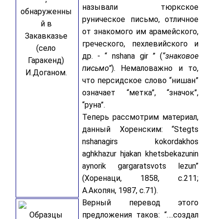
называли тюркское
обнаруженны
руническое письмо, отличное
й в
от знакомого им арамейского,
Закавказье
греческого, пехлевийского и
(село
др. - “ nshana gir ” (
“знаковое
Гаракенд)
письмо”
). Немаловажно и то,
И.Доганом.
что персидское слово “нишан”
означает “метка”, “значок”,
“руна”.
Теперь рассмотрим материал,
данный Хоренским: “Stegts
nshanagirs kokordakhos
aghkhazur hjakan khetsbekazunin
aynorik gargaratsvots lezun”
(Хоренаци, 1858, с.211;
А.Акопян, 1987, с.71).
Верный перевод этого
Образцы
предложения таков: “….создал