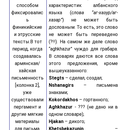
способом
характеристик албанского
фиксировалис
языка (
слова “аг-хазур/аг-
ь
хазар”
) не может быть
финикийские
дословным. То есть, это слово
и этрусские
не может быть переведено
тексты.
В тот
(?!!). На самом же деле слово
период, когда
“aghkhazur” чуждо для грабара.
создавалась
В словарях даются все слова
армянская/
этого предложения, кроме
хайская
вышеуказанного:
письменность
Stegts
– сделал, создал;
[колонка 2],
Nshanagirs
– письмена
уже
знаками;
существовали
Kokordakhos
– гортанного;
пергамент и
Aghkhazur
- ??? (не дано ни в
другие мягкие
одном словаре);
материалы
Hjakan
– дикого;
для письма.
Khetsbekazunin
–