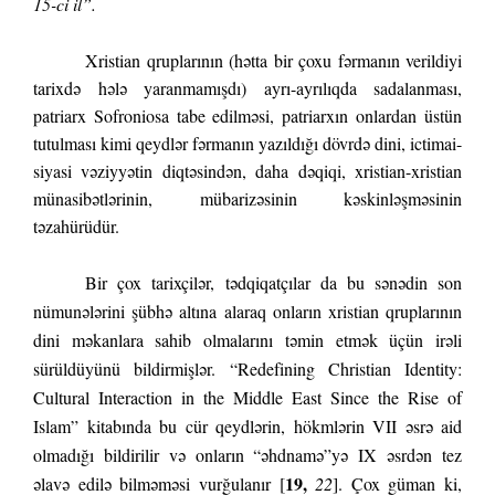
15-ci il”.
Xristian qruplarının (hətta bir çoxu fərmanın verildiyi
tarixdə hələ yaranmamışdı) ayrı-ayrılıqda sadalanması,
patriarx Sofroniosa tabe edilməsi, patriarxın onlardan üstün
tutulması kimi qeydlər fərmanın yazıldığı dövrdə dini, ictimai-
siyasi vəziyyətin diqtəsindən, daha dəqiqi, xristian-xristian
münasibətlərinin, mübarizəsinin kəskinləşməsinin
təzahürüdür.
Bir çox tarixçilər, tədqiqatçılar da bu sənədin son
nümunələrini şübhə altına alaraq onların xristian qruplarının
dini məkanlara sahib olmalarını təmin etmək üçün irəli
sürüldüyünü bildirmişlər. “Redefining Christian Identity:
Cultural Interaction in the Middle East Since the Rise of
Islam” kitabında bu cür qeydlərin, hökmlərin VII əsrə aid
olmadığı bildirilir və onların “əhdnamə”yə IX əsrdən tez
19
,
əlavə edilə bilməməsi vurğulanır [
22
].
Çox güman ki,