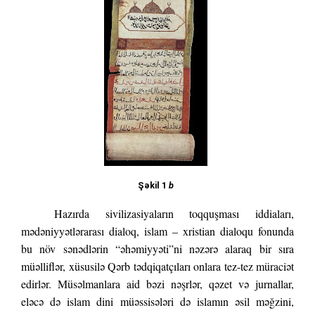
Şəkil 1
b
Hazırda sivilizasiyaların toqquşması iddiaları,
mədəniyyətlərarası dialoq, islam – xristian dialoqu fonunda
bu növ sənədlərin “əhəmiyyəti”ni nəzərə alaraq bir sıra
müəlliflər, xüsusilə Qərb tədqiqatçıları onlara tez-tez müraciət
edirlər. Müsəlmanlara aid bəzi nəşrlər, qəzet və jurnallar,
eləcə də islam dini müəssisələri də islamın əsil məğzini,