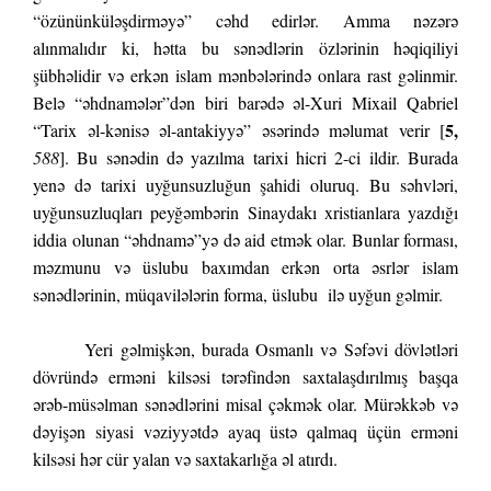
“özününküləşdirməyə” cəhd edirlər. Amma nəzərə
alınmalıdır ki, hətta bu sənədlərin özlərinin həqiqiliyi
şübhəlidir və erkən islam mənbələrində onlara rast gəlinmir.
Belə “əhdnamələr”dən biri barədə əl-Xuri Mixail Qabriel
5,
“Tarix əl-kənisə əl-antakiyyə” əsərində məlumat verir [
588
]. Bu sənədin də yazılma tarixi hicri 2-ci ildir. Burada
yenə də tarixi uyğunsuzluğun şahidi oluruq. Bu səhvləri,
uyğunsuzluqları peyğəmbərin Sinaydakı xristianlara yazdığı
iddia olunan “əhdnamə”yə də aid etmək olar. Bunlar forması,
məzmunu və üslubu baxımdan erkən orta əsrlər islam
sənədlərinin, müqavilələrin forma, üslubu ilə uyğun gəlmir.
Yeri gəlmişkən, burada Osmanlı və Səfəvi dövlətləri
dövründə erməni kilsəsi tərəfindən saxtalaşdırılmış başqa
ərəb-müsəlman sənədlərini misal çəkmək olar. Mürəkkəb və
dəyişən siyasi vəziyyətdə ayaq üstə qalmaq üçün erməni
kilsəsi hər cür yalan və saxtakarlığa əl atırdı.