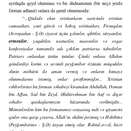
ayrılıqda qeyd olunması və bu əhdnamənin (bir neçə yerdə
fərman adlanır) onlara da şamil olunmasıdır:
“
...Qüdsdə olan xristianların xaricində xristian
camaatları, yəni gürcü və həbəş xristianları, Firəngdən
(Avropadan - Ş.Ə) ziyarət üçün gələnlər, qibtilər, süryanilər,
ermənilər
, yəqubilər, nəsturilər, maronilər və oxşar
konfessiyalar tamamilə adı çəkilən patriarxa tabedirlər.
Patriarx onlardan üstün tutulur. Çünki onlara Allahın
göndərdiyi kərim və sevimli peyğəmbər özünün müqəddəs
əlinin möhürü ilə aman vermiş və onların himayə
olunmalarını istəmiş, onlar şərəflənmişlər...
Xristian
rəhbərlərinə bu fərman səhabeyi kiramdan Abdullah, Osman
bin Affan, Səd bin Zeyd, Əbdürrəhman bin Auf ve digər
səhabə qardaşlarımızın hüzurunda verilmişdir...
Möminlərdən kim bu fərmanımızı oxuyaraq indi və qiyamətə
qədər ona qarşı çıxarsa, Allah’ın əhdini pozmuş və Həbibinə
(Peyğəmbərinə - Ş.Ə) üsyan etmiş olur. Rəbiul-əvvəl, hicri