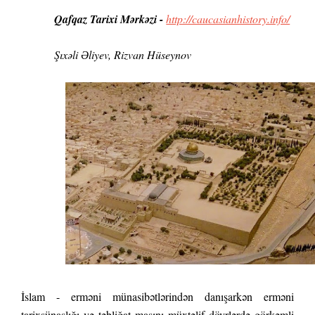
Qafqaz Tarixi Mərkəzi
-
http://caucasianhistory.info/
Şıxəli Əliyev, Rizvan Hüseynov
İslam - erməni münasibətlərindən danışarkən erməni
tarixşünaslığı və təbliğat maşını müxtəlif dövrlərdə görkəmli