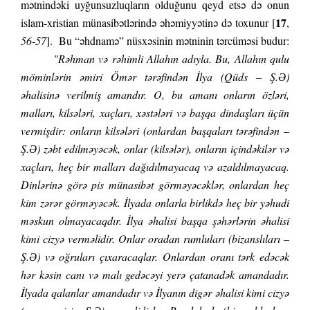
mətnindəki uyğunsuzluqların olduğunu qeyd etsə də onun
17
islam-xristian münasibətlərində əhəmiyyətinə də toxunur [
,
56-57
]. Bu “əhdnamə” nüsxəsinin mətninin tərcüməsi budur:
"Rəhman və rəhimli Allahın adıyla. Bu, Allahın qulu
möminlərin əmiri Ömər tərəfindən İlya (Qüds – Ş.Ə)
əhalisinə verilmiş amandır. O, bu amanı onların özləri,
malları, kilsələri, xaçları, xəstələri və başqa dindaşları üçün
vermişdir: onların kilsələri (onlardan başqaları tərəfindən –
Ş.Ə) zəbt edilməyəcək, onlar (kilsələr), onların içindəkilər və
xaçları, heç bir malları dağıdılmayacaq və azaldılmayacaq.
Dinlərinə görə pis münasibət görməyəcəklər, onlardan heç
kim zərər görməyəcək. İlyada onlarla birlikdə heç bir yəhudi
məskun olmayacaqdır. İlya əhalisi başqa şəhərlərin əhalisi
kimi cizyə verməlidir. Onlar oradan rumluları (bizanslıları –
Ş.Ə) və oğruları çıxaracaqlar. Onlardan oranı tərk edəcək
hər kəsin canı və malı gedəcəyi yerə çatanadək amandadır.
İlyada qalanlar amandadır və İlyanın digər əhalisi kimi cizyə