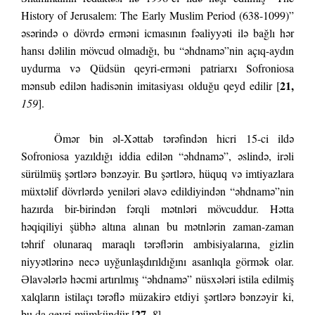
History of Jerusalem: The Early Muslim Period (638-1099)”
əsərində o dövrdə erməni icmasının fəaliyyəti ilə bağlı hər
hansı dəlilin mövcud olmadığı, bu “əhdnamə”nin açıq-aydın
uydurma və Qüdsün qeyri-erməni patriarxı Sofroniosa
21,
mənsub edilən hadisənin imitasiyası olduğu qeyd edilir [
159
].
Ömər bin əl-Xəttab tərəfindən hicri 15-ci ildə
Sofroniosa yazıldığı iddia edilən “əhdnamə”, əslində, irəli
sürülmüş şərtlərə bənzəyir. Bu şərtlərə, hüquq və imtiyazlara
müxtəlif dövrlərdə yeniləri əlavə edildiyindən “əhdnamə”nin
hazırda bir-birindən fərqli mətnləri mövcuddur. Hətta
həqiqiliyi şübhə altına alınan bu mətnlərin zaman-zaman
təhrif olunaraq maraqlı tərəflərin ambisiyalarına, gizlin
niyyətlərinə necə uyğunlaşdırıldığını asanlıqla görmək olar.
Əlavələrlə həcmi artırılmış “əhdnamə” nüsxələri istila edilmiş
xalqların istilaçı tərəflə müzakirə etdiyi şərtlərə bənzəyir ki,
27,
bu da qeyri-mümkündür [
8
].