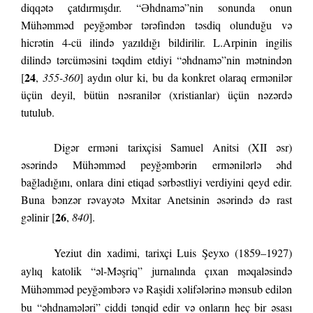
diqqətə çatdırmışdır. “Əhdnamə”nin sonunda onun
Mühəmməd peyğəmbər tərəfindən təsdiq olunduğu və
hicrətin 4-cü ilində yazıldığı bildirilir. L.Arpinin ingilis
dilində tərcüməsini təqdim etdiyi “əhdnamə”nin mətnindən
24
[
,
355-360
] aydın olur ki, bu da konkret olaraq ermənilər
üçün deyil, bütün nəsranilər (xristianlar) üçün nəzərdə
tutulub.
Digər erməni tarixçisi Samuel Anitsi (XII əsr)
əsərində Mühəmməd peyğəmbərin ermənilərlə əhd
bağladığını, onlara dini etiqad sərbəstliyi verdiyini qeyd edir.
Buna bənzər rəvayətə Mxitar Anetsinin əsərində də rast
26
gəlinir [
,
840
].
Yeziut
din xadimi, tarixçi Luis Şeyxo (1859–1927)
aylıq katolik “əl-Məşriq” jurnalında çıxan məqaləsində
Mühəmməd peyğəmbərə və Raşidi xəlifələrinə mənsub edilən
bu “əhdnamələri” ciddi tənqid edir və onların heç bir əsası