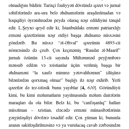
olmadığını bildirir. Tarixçi fəaliyyəti dövründə qəzet və jurnal
səhifələrində ara-sıra belə əhdnamələrin araşdırılmadan və
həqiqiliyi öyrənilmədən peyda olaraq nəşr edildiyini tənqid
edir. L.Şeyxo qeyd edir ki, İstanbuldakı erməni patriarxlığı
erməni qəzetlərinin nəşr etdiyi başqa əhdnamə nüsxəsini
göndərib. Bu nüsxə “əl-Əhval” qəzetinin 4893-cü
nömrəsində də çıxıb. Çox keçməmiş “Raudat əl-Maarif”
jurnalı özünün 13-cü sayında Mühəmməd peyğəmbərə
mənsub edilən və xristianlar üçün verilmiş başqa bir
əhdnaməni “la xaufə mimmə yətəvahhəmun” (düşünə
bilənlərdən qorxmaq olmaz” başlığı ilə nəşr etdirib. Yerli
4,
qəzetlər də tez-tələsik bunu yayıblar [
610
]. Göründüyü
kimi, bu kimi məlumatların yayılmasında məlum dairələrin
maraqları da ola bilər. Belə ki, bu “canfəşanlıq” halları
müsəlman – xristian, eləcədə erməni münasibətlərinin
gərginləşdiyi dövrlərə təsadüf edir. Çox güman ki, bununla
aranın sakitləşdirilməsinə və ya vurulacaq cavab zərbəsindən