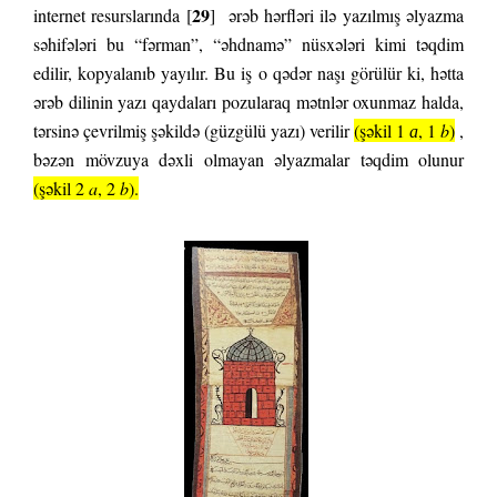
29
internet resurslarında [
]
ərəb hərfləri ilə yazılmış əlyazma
səhifələri bu “fərman”, “əhdnamə” nüsxələri kimi təqdim
edilir, kopyalanıb yayılır. Bu iş o qədər naşı görülür ki, hətta
ərəb dilinin yazı qaydaları pozularaq mətnlər oxunmaz halda,
tərsinə çevrilmiş şəkildə (güzgülü yazı) verilir
(şəkil 1
а
, 1
b
)
,
bəzən mövzuya dəxli olmayan əlyazmalar təqdim olunur
(şəkil 2
a
, 2
b
).