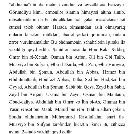
“əhdnamə”nin də mətni uzundur və əvvəlkilərə bənzəyir.
Göründüyü kimi, ermənilər islamın himayəsi altına alınıb,
müsəlmanların da bu öhdəlikdən irəli gələn məsələlərə itaət
etməsi tələb olunur. Harada olmasından asılı olmayaraq
onların kilsələri, mülkləri, ibadət yerləri qorunmalı, onlara
zərər vurulmamalıdır. Bu əhdnamənin səhabələrin iştirakı ilə
yazıldığı qeyd edilir. Şahidlər arasında Əbu Bəkr Siddiq,
Ömər bin əl-Xəttab, Osman bin Affan, Əli bin Əbi Talib,
Müaviyə bin Sufyan, Əbu-d-Dərda, Əbu Zərr, Əbu Hureyrə,
Abdullah bin Şəmun, Abdullah bin Abbas, Həmzə bin
Əbdülmüttəlib, Əbulfəzl Abbas, Talha, Səd bin Had,Səd bin
Əyyad, Abdullah bin Şəmun, Sabit bin Qeys, Zeyd bin Sabit,
Zeyd bin Arqəm, Usamə bin Zeyd, Osman bin Mantaun,
Əbud-daliyə, Abdullah bin Ömər və İbn əl-As, Əmmar bin
Yasir, Ənsəl bin Malik, Məsud bin Əbi Talibin adları çəkilir.
Sonda əhdnamənin Mühəmməd Rəsulullahın əmri ilə
Müaviyə bin Sufyan tərəfindən hicrətin ikinci ili, zilhiccə
ayının 2-sində yazdığı qeyd edilir.