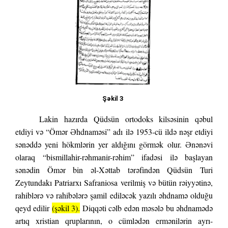
Şəkil 3
Lakin hazırda Qüdsün ortodoks kilsəsinin qəbul
etdiyi və “Ömər Əhdnaməsi” adı ilə 1953-cü ildə nəşr etdiyi
sənəddə yeni hökmlərin yer aldığını görmək olur. Ənənəvi
olaraq “bismillahir-rəhmanir-rəhim” ifadəsi ilə başlayan
sənədin Ömər bin əl-Xəttab tərəfindən Qüdsün Turi
Zeytundakı Patriarxı Safraniosa verilmiş və bütün rəiyyətinə,
rahiblərə və rahibələrə şamil ediləcək yazılı əhdnamə olduğu
qeyd edilir
(şəkil 3).
Diqqəti cəlb edən məsələ bu əhdnamədə
artıq xristian qruplarının, o cümlədən ermənilərin ayrı-