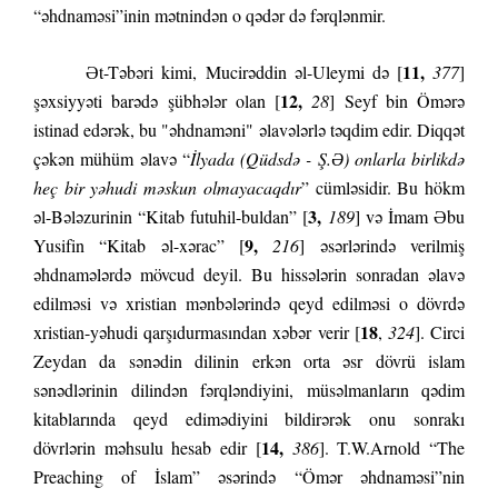
“əhdnaməsi”inin mətnindən o qədər də fərqlənmir.
11,
Ət-Təbəri kimi,
Mucirəddin əl-Uleymi də [
377
]
12,
şəxsiyyəti barədə şübhələr olan [
28
] Seyf bin Ömərə
istinad edərək, bu "
əhdnaməni"
əlavələrlə təqdim edir. Diqqət
çəkən mühüm əlavə “
İlyada (Qüdsdə - Ş.Ə) onlarla birlikdə
heç bir yəhudi məskun olmayacaqdır
” cümləsidir. Bu hökm
3,
əl-Bələzurinin “Kitab futuhil-buldan” [
189
] və İmam Əbu
9,
Yusifin “Kitab əl-xərac” [
216
] əsərlərində verilmiş
əhdnamələrdə mövcud deyil. Bu hissələrin sonradan əlavə
edilməsi və xristian mənbələrində qeyd edilməsi o dövrdə
18
xristian-yəhudi qarşıdurmasından xəbər verir [
,
324
]. Circi
Zeydan da sənədin dilinin erkən orta əsr dövrü islam
sənədlərinin dilindən fərqləndiyini, müsəlmanların qədim
kitablarında qeyd edimədiyini bildirərək onu sonrakı
14,
dövrlərin məhsulu hesab edir [
386
]. T.W.Arnold “The
Preaching of İslam” əsərində “Ömər əhdnaməsi”nin