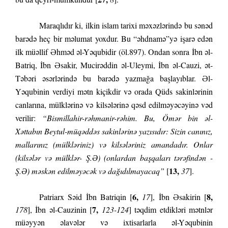
Maraqlıdır ki, ilkin islam tarixi məxəzlərində bu sənəd
barədə heç bir məlumat yoxdur. Bu “əhdnamə”yə işarə edən
ilk müəllif Əhməd əl-Yəqubidir (öl.897). Ondan sonra İbn əl-
Batriq, İbn Əsakir, Mucirəddin əl-Uleymi, İbn əl-Cauzi, ət-
Təbəri əsərlərində bu barədə yazmağa başlayıblar. Əl-
Yəqubinin verdiyi mətn kiçikdir və orada Qüds sakinlərinin
canlarına, mülklərinə və kilsələrinə qəsd edilməyəcəyinə vəd
verilir:
“Bismillahir-rəhmanir-rəhim. Bu, Ömər bin əl-
Xəttabın Beytul-müqəddəs sakinlərinə yazısıdır: Sizin canınız,
mallarınız (mülkləriniz) və kilsələriniz amandadır. Onlar
(kilsələr və mülklər- Ş.Ə) (onlardan başqaları tərəfindən -
13,
Ş.Ə) məskən edilməyəcək və dağıdılmayacaq”
[
37
].
6,
8,
Patriarx Səid İbn Batriqin [
17
], İbn Əsakirin [
7,
178
], İbn əl-Cauzinin [
123-124
] təqdim etdikləri mətnlər
müəyyən əlavələr və ixtisarlarla əl-Yəqubinin