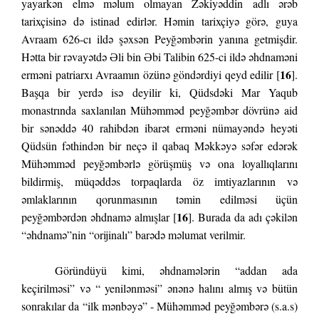
yayarkən elmə məlum olmayan Zəkiyəddin adlı ərəb
tarixçisinə də istinad edirlər. Həmin tarixçiyə görə, guya
Avraam 626-cı ildə şəxsən Peyğəmbərin yanına getmişdir.
Hətta bir rəvayətdə Əli bin Əbi Talibin 625-ci ildə əhdnaməni
16
erməni patriarxı Avraamın özünə göndərdiyi qeyd edilir [
].
Başqa bir yerdə isə deyilir ki, Qüdsdəki Mar Yaqub
monastrında saxlanılan Mühəmməd peyğəmbər dövrünə aid
bir sənəddə 40 rahibdən ibarət erməni nümayəndə heyəti
Qüdsün fəthindən bir neçə il qabaq Məkkəyə səfər edərək
Mühəmməd peyğəmbərlə görüşmüş və ona loyallıqlarını
bildirmiş, müqəddəs torpaqlarda öz imtiyazlarının və
əmlaklarının qorunmasının təmin edilməsi üçün
16
peyğəmbərdən əhdnamə almışlar [
]. Burada da adı çəkilən
“əhdnamə”nin “orijinalı” barədə məlumat verilmir.
Göründüyü kimi, əhdnamələrin “addan ada
keçirilməsi” və “ yenilənməsi” ənənə halını almış və bütün
sonrakılar da “ilk mənbəyə” - Mühəmməd peyğəmbərə (s.a.s)