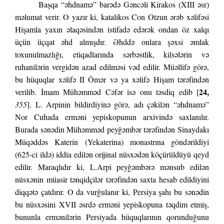
Başqa “əhdnamə” barədə Gəncəli Kirakos (XIII əsr)
məlumat verir. O yazır ki, katalikos Con Otzun ərəb xəlifəsi
Hişamla yaxın əlaqəsindən istifadə edərək ondan öz xalqı
üçün üçqat əhd almışdır. Əhddə onlara şəxsi əmlak
toxunulmazlığı, etiqadlarında sərbəstlik, kilsələrin və
ruhanilərin vergidən azad edilməsi vəd edilir. Müəllifə görə,
bu hüquqlar xəlifə II Ömər və ya xəlifə Hişam tərəfindən
24,
verilib. İmam Mühəmməd Cəfər isə onu təsdiq edib [
355
]. L. Arpinin bildirdiyinə görə, adı çəkilən “əhdnamə”
Nor Cuhada erməni yepiskopunun arxivində saxlanılır.
Burada sənədin Mühəmməd peyğəmbər tərəfindən Sinaydakı
Müqəddəs Katerin (Yekaterina) monastrına göndərildiyi
(625-ci ildə) iddia edilən orijinal nüsxədən köçürüldüyü qeyd
edilir. Maraqlıdır ki, L.Arpi peyğəmbərə mənsub edilən
nüsxənin müasir tənqidçilər tərəfindən saxta hesab edildiyini
diqqətə çatdırır. O da vurğulanır ki, Persiya şahı bu sənədin
bu nüsxəsini XVII əsrdə erməni yepiskopuna təqdim etmiş,
bununla ermənilərin Persiyada hüquqlarının qorunduğunu