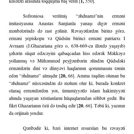
1,
kilsələri arasında toqquşma baş verdi [
550
].
Sofroniosa verilmiş “əhdnamə”nin erməni
imitasiyasına Anastas Sanjianla yanaşı digər erməni
mənbələrində də rast gəlinir. Rəvayətlərdən birinə görə,
erməni yepiskopu və Qüdsün birinci erməni patriarxı I
Avraam (J.Ghazariana görə o, 638-669-cu illərdə yaşayıb)
şəhərin süqut edəcəyini qabaqcadan hiss edərək Məkkəyə
yollanmış və Mühəmməd peyğəmbərin əlindən Qüdsdəki
ermənilərin dini və dünyəvi haqlarının qorunmasını təmin
20,
edən “əhdnamə” almışdır [
66
]. Amma təqdim olunan bu
“əhdnamə” nüsxəsindən də məlum olur ki, burada konkret
olaraq ermənilərdən yox, ümumiyyətlə islam hakimiyyəti
altında yaşayan xristianların hüquqlarından söhbət gedir. Bu
20
fikri Ghazarianın özü də təsdiq edir [
,
66
]. Təbii ki, yazının
da orijinalı yoxdur.
Qəribədir ki, bəzi internet resursları bu rəvayəti