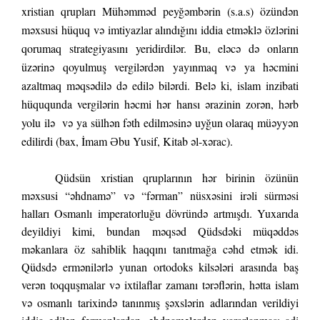
xristian qrupları Mühəmməd peyğəmbərin (s.a.s) özündən
məxsusi hüquq və imtiyazlar alındığını iddia etməklə özlərini
qorumaq strategiyasını yeridirdilər. Bu, eləcə də onların
üzərinə qoyulmuş vergilərdən yayınmaq və ya həcmini
azaltmaq məqsədilə də edilə bilərdi. Belə ki, islam inzibati
hüququnda vergilərin həcmi hər hansı ərazinin zorən, hərb
yolu ilə və ya sülhən fəth edilməsinə uyğun olaraq müəyyən
edilirdi (bax, İmam Əbu Yusif, Kitab əl-xərac).
Qüdsün xristian qruplarının hər birinin özünün
məxsusi “əhdnamə” və “fərman” nüsxəsini irəli sürməsi
halları Osmanlı imperatorluğu dövründə artmışdı. Yuxarıda
deyildiyi kimi, bundan məqsəd Qüdsdəki müqəddəs
məkanlara öz sahiblik haqqını tanıtmağa cəhd etmək idi.
Qüdsdə ermənilərlə yunan ortodoks kilsələri arasında baş
verən toqquşmalar və ixtilaflar zamanı tərəflərin, hətta islam
və osmanlı tarixində tanınmış şəxslərin adlarından verildiyi