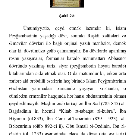
Şəkil 2
b
Ümumiyyətlə, qeyd etmək lazımdır ki, İslam
Peyğəmbərinin yaşadığı dövr, sonrakı Raşidi xəlifələri və
Əməvilər dövrləri ilə bağlı orijinal yazılı mənbələr, demək
olar ki, dövrümüzə gəlib çatmamışdır. Bu dövrlərdə aparılmış
rəsmi yazışmalar, fərmanlar barədə məlumatları Abbasilər
dövründə yazılmış tarix, siyər (peyğəmbərin həyatı barədə)
kitablarından əldə etmək olar. O da məlumdur ki, erkən orta
əsrlərə aid ərəbdilli əsərlərin heç birində İslam Peyğəmbərinin
Ərəbistan yarımadası xaricində yaşayan xristianlar, o
cümlədən ermənilər haqqında hər hansı əhdnaməsinin olması
qeyd edilməyib. Məşhur ərəb tarixçiləri İbn Səd (785-845) əl-
Bağdadinin iri həcmli “Kitab ət-tabaqat əl-kubra”, İbn
Hişamın (öl.833), İbn Cərir ət-Təbərinin (839 - 923), əl-
Bələzurinin (ölüb 892-ci il), Əbu İsmail əl-Əzdinin, İbn əl-
Əsirin (öl. 1233) əsərlərində, eləcə də digər orta əsr tarixi