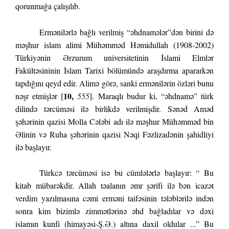
qorunmağa çalışılıb.
Ermənilərlə bağlı verilmiş “əhdnamələr”dən birini də
məşhur islam alimi Mühəmməd Həmidullah (1908-2002)
Türkiyənin Ərzurum universitetinin İslami Elmlər
Fakültəsininin İslam Tarixi bölümündə araşdırma apararkən
tapdığını qeyd edir. Alimə görə, sanki ermənilərin özləri bunu
10,
nəşr etmişlər [
555
]. Maraqlı budur ki, “əhdnamə” türk
dilində tərcüməsi ilə birlikdə verilmişdir. Sənəd Aməd
şəhərinin qazisi Molla Cələbi adı ilə məşhur Mühəmməd bin
Əlinin və Ruha şəhərinin qazisi Nəqi Fəzlizadənin şahidliyi
ilə başlayır.
Türkcə tərcüməsi isə bu cümlələrlə başlayır: “ Bu
kitab mübarəkdir. Allah təalanın əmr şərifi ilə bən icazət
verdim yazılmasına cəmi erməni taifəsinin tələblərilə indən
sonra kim bizimlə zimmətlərinə əhd bağladılar və dəxi
islamın kunfi (himayəsi-Ş.Ə.) altına daxil oldular ...” Bu