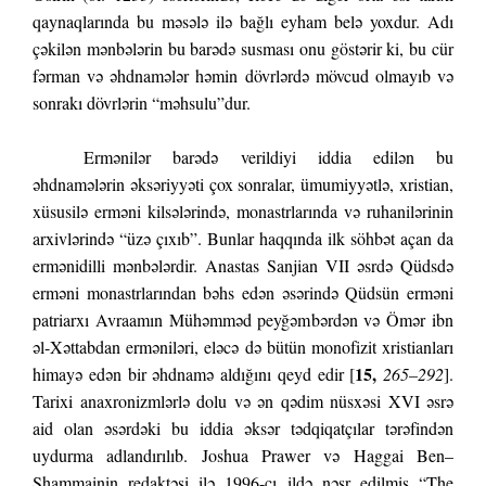
qaynaqlarında bu məsələ ilə bağlı eyham belə yoxdur. Adı
çəkilən mənbələrin bu barədə susması onu göstərir ki, bu cür
fərman və əhdnamələr həmin dövrlərdə mövcud olmayıb və
sonrakı dövrlərin “məhsulu”dur.
Ermənilər barədə verildiyi iddia edilən bu
əhdnamələrin əksəriyyəti çox sonralar, ümumiyyətlə, xristian,
xüsusilə erməni kilsələrində, monastrlarında və ruhanilərinin
arxivlərində “üzə çıxıb”. Bunlar haqqında ilk söhbət açan da
ermənidilli mənbələrdir. Anastas Sanjian VII əsrdə Qüdsdə
erməni monastrlarından bəhs edən əsərində Qüdsün erməni
patriarxı Avraamın Mühəmməd peyğəmbərdən və Ömər ibn
əl-Xəttabdan erməniləri, eləcə də bütün monofizit xristianları
15,
himayə edən bir əhdnamə aldığını qeyd edir [
265–292
].
Tarixi anaxronizmlərlə dolu və ən qədim nüsxəsi XVI əsrə
aid olan əsərdəki bu iddia əksər tədqiqatçılar tərəfindən
uydurma adlandırılıb. Joshua Prawer və Haggai Ben–
Shammainin redaktəsi ilə 1996-cı ildə nəşr edilmiş “The