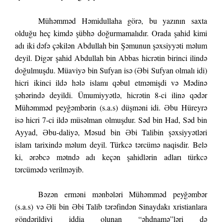
Mühəmməd Həmidullaha görə, bu yazının saxta
olduğu heç kimdə şübhə doğurmamalıdır. Orada şahid kimi
adı iki dəfə çəkilən Abdullah bin Şəmunun şəxsiyyəti məlum
deyil. Digər şahid Abdullah bin Abbas hicrətin birinci ilində
doğulmuşdu. Müaviyə bin Sufyan isə (Əbi Sufyan olmalı idi)
hicri ikinci ildə hələ islamı qəbul etməmişdi və Mədinə
şəhərində deyildi. Ümumiyyətlə, hicrətin 8-ci ilinə qədər
Mühəmməd peyğəmbərin (s.a.s) düşməni idi. Əbu Hüreyrə
isə hicri 7-ci ildə müsəlman olmuşdur. Səd bin Had, Səd bin
Ayyad, Əbu-daliyə, Məsud bin Əbi Talibin şəxsiyyətləri
islam tarixində məlum deyil. Türkcə tərcümə naqisdir. Belə
ki, ərəbcə mətndə adı keçən şahidlərin adları türkcə
tərcümədə verilməyib.
Bəzən erməni mənbələri Mühəmməd peyğəmbər
(s.a.s) və Əli bin Əbi Talib tərəfindən Sinaydakı xristianlara
göndərildiyi iddia olunan “əhdnamə”ləri də