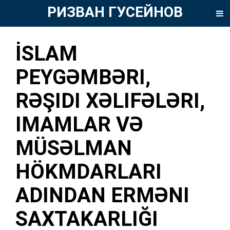
РИЗВАН ГУСЕЙНОВ
İSLAM
PEYGƏMBƏRI,
RƏŞIDI XƏLIFƏLƏRI,
IMAMLAR VƏ
MÜSƏLMAN
HÖKMDARLARI
ADINDAN ERMƏNI
SAXTAKARLIĞI