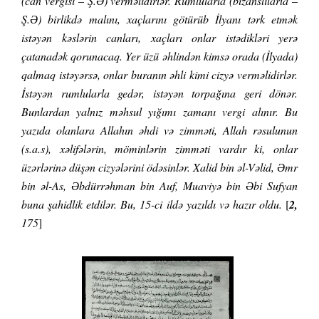
(can vergisi – Ş.Ə) verməlidirlər. Rumlularla (bizanslılarla –
Ş.Ə) birlikdə malını, xaçlarını götürüb İlyanı tərk etmək
istəyən kəslərin canları, xaçları onlar istədikləri yerə
çatanadək qorunacaq. Yer üzü əhlindən kimsə orada (İlyada)
qalmaq istəyərsə, onlar buranın əhli kimi cizyə verməlidirlər.
İstəyən rumlularla gedər, istəyən torpağına geri dönər.
Bunlardan yalnız məhsul yığımı zamanı vergi alınır. Bu
yazıda olanlara Allahın əhdi və zimməti, Allah rəsulunun
(s.a.s), xəlifələrin, möminlərin zimməti vardır ki, onlar
üzərlərinə düşən cizyələrini ödəsinlər. Xalid bin əl-Vəlid, Əmr
bin əl-As, Əbdürrəhman bin Auf, Muaviyə bin Əbi Sufyan
buna şahidlik etdilər. Bu, 15-ci ildə yazıldı və hazır oldu.
[
2,
175
]