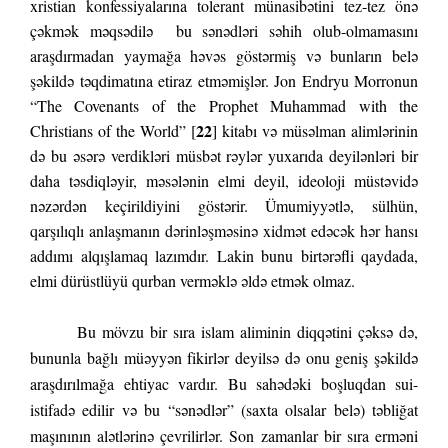
xristian konfessiyalarına tolerant münasibətini tez-tez önə
çəkmək məqsədilə bu sənədləri səhih olub-olmamasını
araşdırmadan yaymağa həvəs göstərmiş və bunların belə
şəkildə təqdimatına etiraz etməmişlər. Jon Endryu Morronun
“The Covenants of the Prophet Muhammad with the
22
Christians of the World” [
] kitabı və müsəlman alimlərinin
də bu əsərə verdikləri müsbət rəylər yuxarıda deyilənləri bir
daha təsdiqləyir, məsələnin elmi deyil, ideoloji müstəvidə
nəzərdən keçirildiyini göstərir. Ümumiyyətlə, sülhün,
qarşılıqlı anlaşmanın dərinləşməsinə xidmət edəcək hər hansı
addımı alqışlamaq lazımdır. Lakin bunu birtərəfli qaydada,
elmi dürüstlüyü qurban verməklə əldə etmək olmaz.
Bu mövzu bir sıra islam aliminin diqqətini çəksə də,
bununla bağlı müəyyən fikirlər deyilsə də onu geniş şəkildə
araşdırılmağa ehtiyac vardır. Bu sahədəki boşluqdan sui-
istifadə edilir və bu “sənədlər” (saxta olsalar belə) təbliğat
maşınının alətlərinə çevrilirlər. Son zamanlar bir sıra erməni