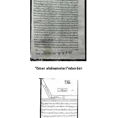
"Ömər əhdnamələri"ndən biri