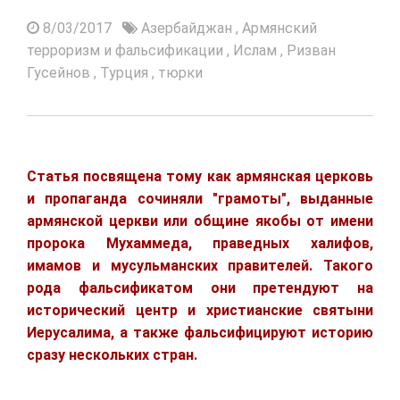
8/03/2017
Азербайджан
,
Армянский
терроризм и фальсификации
,
Ислам
,
Ризван
Гусейнов
,
Турция
,
тюрки
Статья посвящена тому как армянская церковь
и пропаганда сочиняли "грамоты", выданные
армянской церкви или общине якобы от имени
пророка Мухаммеда, праведных халифов,
имамов и мусульманских правителей. Такого
рода фальсификатом они претендуют на
исторический центр и христианские святыни
Иерусалима, а также фальсифицируют историю
сразу нескольких стран.