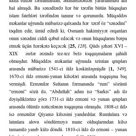
iddia edilən fərmanlardan, əhdnamələrdən yararlanması adi
hal almışdı. Bu sənədlərdə hər bir tərəfin bütün hüquqları
islam fatehləri tərəfindən tanınır və qorunurdu. Müqəddəs
məkanlar uğrunda mübarizə qalxanda hər tərəf öz “sənədini”
təqdim edir, ümid edirdi ki, Osmanlı hakimiyyət orqanları
onun sənədini ciddi qəbul edəcək və onun hüquqlarını bərpa
25,
etmək üçün hərəkətə keçəcək [
128
]. Qüds şəhəri XVI –
XIX əsrlər ərzində tez-tez belə toqquşmaların şahidi
olmuşdur. Müqəddəs məkanlar uğrunda xristian qrupları
1,
arasında mübarizə 1541-ci ildə kəskinləşmişdir [
549
].
1670-ci ildə erməni-yunan kilsələri arasında toqquşma baş
vermişdi. Ermənilər Sultanın fərmanında “rum” sözünü
“erməni” sözü ilə, “Abdullah” adını isə “Sarkis” adı ilə
dəyişdiklərinə görə 1731-ci ildə erməni və yunan qrupları
arasında ölümlə nəticələnən toqquşma olmuşdu. 1808-ci ildə
isə ermənilər Qiyamə kilsəsini yandırdılar. Rumlulara və
latınlara alovu söndürməyə mane olduqlarından kilsə
tamamilə yanıb külə döndü. 1810-ci ildə də erməni – yunan