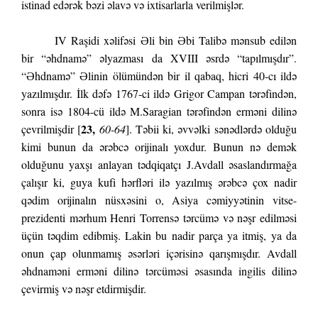
istinad edərək bəzi əlavə və ixtisarlarla verilmişlər.
IV Raşidi xəlifəsi Əli bin Əbi Talibə mənsub edilən
bir “əhdnamə” əlyazması da XVIII əsrdə “tapılmışdır”.
“Əhdnamə” Əlinin ölümündən bir il qabaq, hicri 40-cı ildə
yazılmışdır. İlk dəfə 1767-ci ildə Grigor Campan tərəfindən,
sonra isə 1804-cü ildə M.Saragian tərəfindən erməni dilinə
23,
çevrilmişdir [
60-64
]. Təbii ki, əvvəlki sənədlərdə olduğu
kimi bunun da ərəbcə orijinalı yoxdur. Bunun nə demək
olduğunu yaxşı anlayan tədqiqatçı J.Avdall əsaslandırmağa
çalışır ki, guya kufi hərfləri ilə yazılmış ərəbcə çox nadir
qədim orijinalın nüsxəsini o, Asiya cəmiyyətinin vitse-
prezidenti mərhum Henri Torrensə tərcümə və nəşr edilməsi
üçün təqdim edibmiş. Lakin bu nadir parça ya itmiş, ya da
onun çap olunmamış əsərləri içərisinə qarışmışdır. Avdall
əhdnaməni erməni dilinə tərcüməsi əsasında ingilis dilinə
çevirmiş və nəşr etdirmişdir.