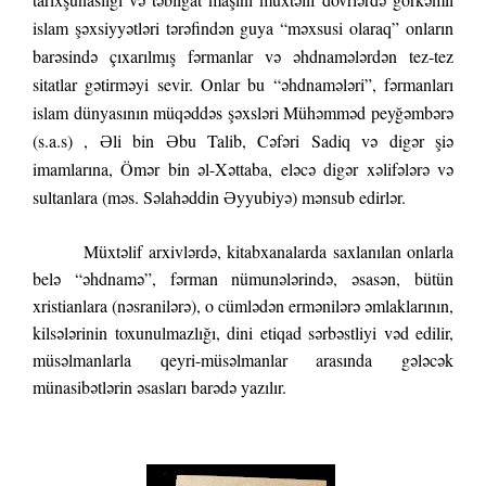
islam şəxsiyyətləri tərəfindən guya “məxsusi olaraq” onların
barəsində çıxarılmış fərmanlar və əhdnamələrdən tez-tez
sitatlar gətirməyi sevir. Onlar bu “əhdnamələri”, fərmanları
islam dünyasının müqəddəs şəxsləri Mühəmməd peyğəmbərə
(s.a.s) , Əli bin Əbu Talib, Cəfəri Sadiq və digər şiə
imamlarına, Ömər bin əl-Xəttaba, eləcə digər xəlifələrə və
sultanlara (məs. Səlahəddin Əyyubiyə) mənsub edirlər.
Müxtəlif arxivlərdə, kitabxanalarda saxlanılan onlarla
belə “əhdnamə”, fərman nümunələrində, əsasən, bütün
xristianlara (nəsranilərə), o cümlədən ermənilərə əmlaklarının,
kilsələrinin toxunulmazlığı, dini etiqad sərbəstliyi vəd edilir,
müsəlmanlarla qeyri-müsəlmanlar arasında gələcək
münasibətlərin əsasları barədə yazılır.