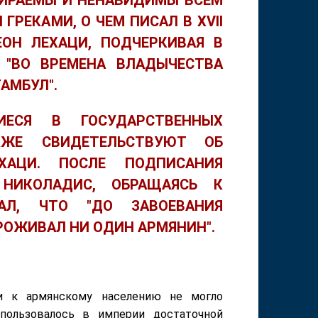
ЗИРАЕМЫ И НЕНАВИДИМЫ ВСЕМ
РЕКАМИ, О ЧЕМ ПИСАЛ В ХVII
ОН ЛЕХАЦИ, ПОДЧЕРКИВАЯ В
О "ВО ВРЕМЕНА ВЛАДЫЧЕСТВА
АМБУЛ".
ИЕСЯ В ГОСУДАРСТВЕННЫХ
КЖЕ СВИДЕТЕЛЬСТВУЮТ ОБ
ХАЦИ. ПОСЛЕ ПОДПИСАНИЯ
 НИКОЛАДИС, ОБРАЩАЯСЬ К
ВАЛ, ЧТО "ДО ЗАВОЕВАНИЯ
РОЖИВАЛ НИ ОДИН АРМЯНИН".
и к армянскому населению не могло
 пользовалось в империи достаточной