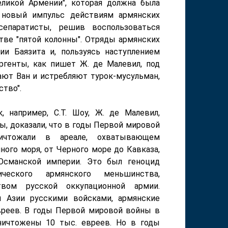
ликой Армении", которая должна была
а новый импульс действиям армянских
епаратисты, решив воспользоваться
тве "пятой колонны". Отряды армянских
и Баязита и, пользуясь наступлением
ргенты, как пишет Ж. де Малевил, под
ют Ван и истребляют турок-мусульман,
ство".
, например, С.Т. Шоу, Ж. де Малевил,
ы, доказали, что в годы Первой мировой
ичтожали в ареале, охватывающем
ого моря, от Черного море до Кавказа,
 Османской империи. Это был геноцид
ческого армянского меньшинства,
твом русской оккупационной армии.
й Азии русскими войсками, армянские
евреев. В годы Первой мировой войны в
ничтожены 10 тыс. евреев. Но в годы