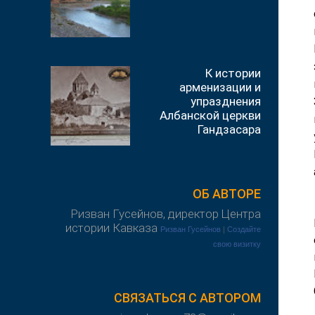
К истории
арменизации и
упразднения
Албанской церкви
Гандзасара
ОБ АВТОРЕ
Ризван Гусейнов, директор Центра
истории Кавказа
Ризван Гусейнов
|
Создайте
свою визитку
СВЯЗАТЬСЯ С АВТОРОМ