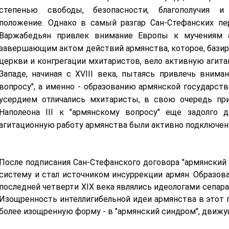
степенью свободы, безопасности, благополучия 
положение.
Однако в самый разгар Сан-Стефанских пе
Варжабедьян привлек внимание Европы к мучениям 
завершающим актом действий армянства, которое, базиру
церкви и конгрегации мхитаристов, вело активную агитац
Западе, начиная с ХVIII века, пытаясь привлечь вним
вопросу", а именно - образованию армянской государст
усердием отличались мхитаристы, в свою очередь пр
Наполеона III к "армянскому вопросу" еще задолго д
агитационную работу армянства были активно подключены
После подписания Сан-Стефанского договора "армянски
систему и стал источником инсуррекции армян. Образов
последней четверти XIX века являлись идеологами сепара
Изощренность интеллигибельной идеи армянства в этот п
более изощренную форму - в "армянский синдром", движу