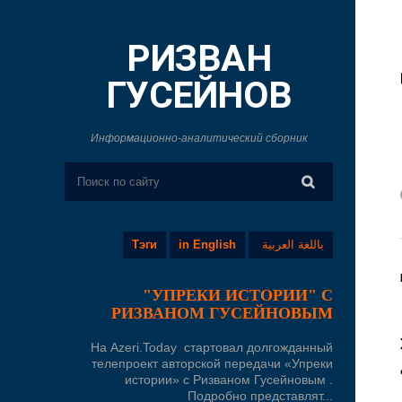
РИЗВАН
ГУСЕЙНОВ
Информационно-аналитический сборник
Тэги
in English
باللغة العربية
"УПРЕКИ ИСТОРИИ" С
РИЗВАНОМ ГУСЕЙНОВЫМ
На Azeri.Today стартовал долгожданный
телепроект авторской передачи «Упреки
истории» с Ризваном Гусейновым .
Подробно представлят...