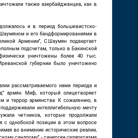
ичтожали также азербайджанцев, как в
должалось и в период большевистско-
.Шаумяном и его бандформированиями в
еликой Армении", С.Шаумян подвергает
еполным подсчетам, только в Бакинской
 физически уничтожены более 40 тыс.
Иреванской губернии было уничтожено
лии рассматриваемого нами периода и
д" армян. Миф, который олицетворяет
зм и террор армянства.
К сожалению, в
поддерживали интеллигибельную мечту
ружали четников, которые продолжали
ая с однобокой позиции в этом вопросе
нимая во внимание исторические реалии,
скому синдрому" - синергии сепаратизма