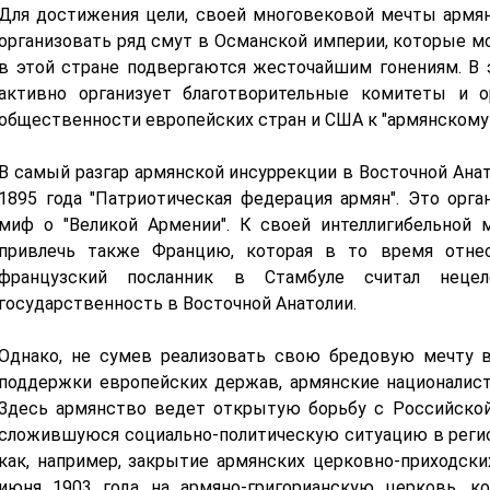
Для достижения цели, своей многовековой мечты армя
организовать ряд смут в Османской империи, которые мо
в этой стране подвергаются жесточайшим гонениям. В 
активно организует благотворительные комитеты и о
общественности европейских стран и США к "армянскому 
В самый разгар армянской инсуррекции в Восточной Анат
1895 года "Патриотическая федерация армян". Это орг
миф о "Великой Армении". К своей интеллигибельной 
привлечь также Францию, которая в то время отнес
французский посланник в Стамбуле считал нецел
государственность в Восточной Анатолии.
Однако, не сумев реализовать свою бредовую мечту 
поддержки европейских держав, армянские националист
Здесь армянство ведет открытую борьбу с Российско
сложившуюся социально-политическую ситуацию в регио
как, например, закрытие армянских церковно-приходски
июня 1903 года на армяно-григорианскую церковь, к