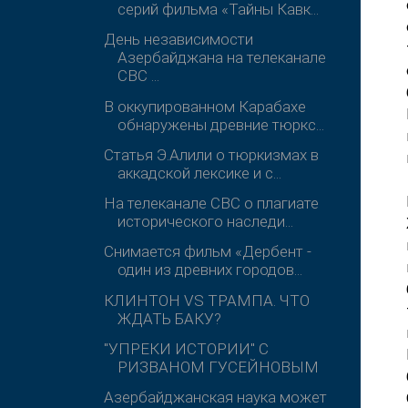
серий фильма «Тайны Кавк...
День независимости
Азербайджана на телеканале
СВС ...
В оккупированном Карабахе
обнаружены древние тюркс...
Статья Э.Алили о тюркизмах в
аккадской лексике и с...
На телеканале СВС о плагиате
исторического наследи...
Снимается фильм «Дербент -
один из древних городов...
КЛИНТОН VS ТРАМПА. ЧТО
ЖДАТЬ БАКУ?
"УПРЕКИ ИСТОРИИ" С
РИЗВАНОМ ГУСЕЙНОВЫМ
Азербайджанская наука может