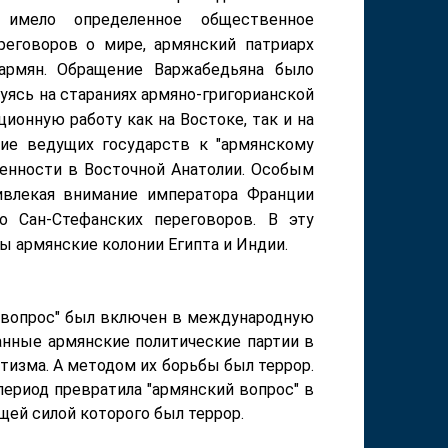
и имело определенное общественное
реговоров о мире, армянский патриарх
армян. Обращение Варжабедьяна было
ясь на стараниях армяно-григорианской
ионную работу как на Востоке, так и на
ание ведущих государств к "армянскому
венности в Восточной Анатолии. Особым
ивлекая внимание императора Франции
о Сан-Стефанских переговоров. В эту
 армянские колонии Египта и Индии.
й вопрос" был включен в международную
анные армянские политические партии в
тизма. А методом их борьбы был террор.
ериод превратила "армянский вопрос" в
щей силой которого был террор.