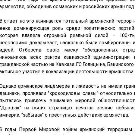
армянстве, объединив османских и российских армян под 
В ответ на это начинается тотальный армянский террор н
века доминирующая роль среди политических партий
которая владела огромной реальной силой – 100-т
неоспоримо доказывает, насколько были зомбированы 
идеей. Отбросив свою маску "обездоленных страда
чиновников всех рангов кавказской администрации, к
гражданской частью на Кавказе Г.С.Голицына, Бакинског
активное участие в локализации деятельности армянства 
Однако армянское лицемерие и лживость не имели границ
дашнаки, проливали "крокодиловы слезы" относительно
пытались привлечь внимание мировой общественнос
"Дрошак" на своих страницах печатал всякие небыли
империи, "забывая" о преступных действиях армянства.
В годы Первой Мировой войны армянский терроризм 