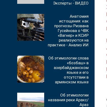
Эксперты - ВИДЕО
Анатомия
истощения: как
прогнозы Ризвана
Гусейнова о ЧВК
«Вагнер» и КСИР
реализуются на
практике - Анализ ИИ
Об этимологии слова
«бозбаш» в
азербайджанском
языке и его
отсутствии в
армянском языке
Об этимологии
названия реки Аракс/
Араз