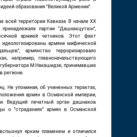
идеей образования "Великой Армении".
а всей территории Кавказа. В начале ХХ
 принадлежала партии "Дашнакцутюн",
ысячной армией четников. Этот факт
и идеологизированы армяне мифической
льцев", армянство терроризировало
ак, например, главноначальствующего
о губернатора М.Накашидзе, принимавших
в регионе.
. Не упоминая, об учиненных терактах,
 положения армян в Османской империи,
ти.
Ведущий печатный орган дашнаков
цы о "страданиях" армян в Османской
вспыхнул ярким пламенем и отличился