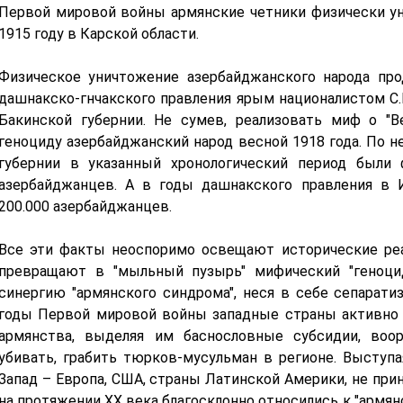
Первой мировой войны армянские четники физически ун
1915 году в Карской области.
Физическое уничтожение азербайджанского народа про
дашнакско-гнчакского правления ярым националистом С
Бакинской губернии. Не сумев, реализовать миф о "В
геноциду азербайджанский народ весной 1918 года. По н
губернии в указанный хронологический период были
азербайджанцев. А в годы дашнакского правления в 
200.000 азербайджанцев.
Все эти факты неоспоримо освещают исторические реа
превращают в "мыльный пузырь" мифический "геноци
синергию "армянского синдрома", неся в себе сепарати
годы Первой мировой войны западные страны активно 
армянства, выделяя им баснословные субсидии, воо
убивать, грабить тюрков-мусульман в регионе. Выступ
Запад – Европа, США, страны Латинской Америки, не при
на протяжении ХХ века благосклонно относились к "армян