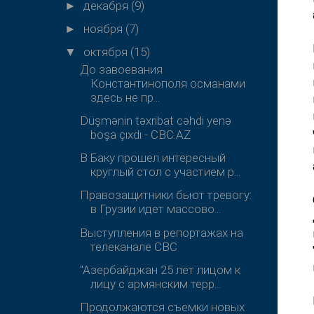
декабря
(9)
►
ноября
(7)
►
октября
(15)
▼
До завоевания
Константинополя османами
здесь не пр...
Düşmənin təxribat cəhdi yenə
boşa çıxdı - CBC.AZ
В Баку прошел интересный
круглый стол с участием р...
Правозащитники бьют тревогу:
в Грузии идет массово...
Выступления в репортажах на
телеканале СВС
"Азербайджан 25 лет лицом к
лицу с армянским терр...
Продолжаются съемки новых