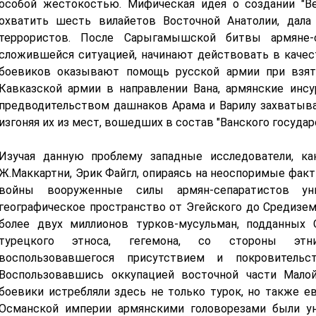
особой жестокостью. Мифическая идея о создании "Ве
охватить шесть вилайетов Восточной Анатолии, дал
террористов. После Сарыгамышской битвы армяне-с
сложившейся ситуацией, начинают действовать в качес
боевиков оказывают помощь русской армии при взяти
Кавказской армии в направлении Вана, армянские инсу
предводительством дашнаков Арама и Варилу захватыва
изгоняя их из мест, вошедших в состав "Ванского государ
Изучая данную проблему западные исследователи, как
Ж.Маккартни, Эрик Файгл, опираясь на неоспоримые факт
войны вооруженные силы армян-сепаратистов ун
географическое пространство от Эгейского до Средиземн
более двух миллионов турков-мусульман, подданных
турецкого этноса, гегемона, со стороны этни
воспользовавшегося присутствием и покровительс
Воспользовавшись оккупацией восточной части Мало
боевики истребляли здесь не только турок, но также 
Османской империи армянскими головорезами были у