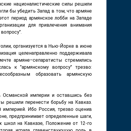
нские националистические силы решили
гли бы убедить Запад в том, что армяне
этот период армянское лобби на Западе
рганизации для привлечения внимания
вопросу".
олии, организуется в Нью-Йорке в июне
анизация целенаправленно поддерживала
мечте армяне–сепаратисты стремились
лась к "армянскому вопросу" трезво:
есообразным образовать армянскую
в Османской империи и оставшись без
ы решили перенести борьбу на Кавказ.
й империей.
Ибо Россия, трезво оценив
не, предпринимает определенные шаги,
х школ на Кавказе, Положение от 12-го
оторая играла главенствующую роль в