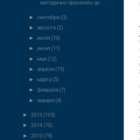
методично пресекать ар...
сентября
(3)
►
августа
(2)
►
июля
(10)
►
июня
(11)
►
мая
(12)
►
апреля
(15)
►
марта
(5)
►
февраля
(7)
►
января
(4)
►
2015
(105)
►
2014
(70)
►
2013
(79)
►